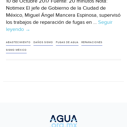
10 de Octubre 2017 Fuente: 20 minutos Nota:
Notimex El jefe de Gobierno de la Ciudad de
México, Miguel Ángel Mancera Espinosa, supervisó
los trabajos de reparación de fugas en …
Seguir
leyendo
CdMx:
→
Avance
de
ABASTECIMIENTO
DAÑOS SISMO
FUGAS DE AGUA
REPARACIONES
70
SISMO MÉXICO
por
ciento
en
reparación
de
fugas
de
agua
tras
sismo