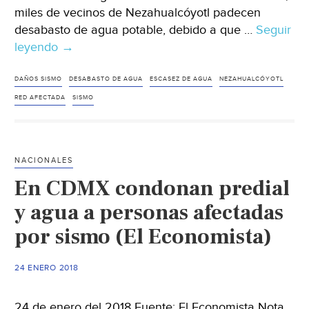
miles de vecinos de Nezahualcóyotl padecen
desabasto de agua potable, debido a que …
Seguir
leyendo
Por
→
fugas
provocadas
DAÑOS SISMO
DESABASTO DE AGUA
ESCASEZ DE AGUA
NEZAHUALCÓYOTL
en
RED AFECTADA
SISMO
el
19S,
Neza
NACIONALES
pierde
En CDMX condonan predial
40%
del
y agua a personas afectadas
agua
por sismo (El Economista)
(Excélsior)
24 ENERO 2018
24 de enero del 2018 Fuente: El Economista Nota