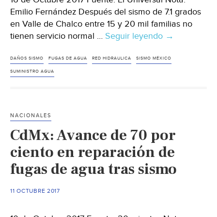
Emilio Fernández Después del sismo de 7.1 grados
en Valle de Chalco entre 15 y 20 mil familias no
tienen servicio normal …
Seguir leyendo
EDOMEX:
→
Colonias
de
DAÑOS SISMO
FUGAS DE AGUA
RED HIDRAULICA
SISMO MÉXICO
Valle
SUMINISTRO AGUA
de
Chalco
siguen
NACIONALES
sin
CdMx: Avance de 70 por
agua
potable
ciento en reparación de
(El
fugas de agua tras sismo
Universal)
11 OCTUBRE 2017