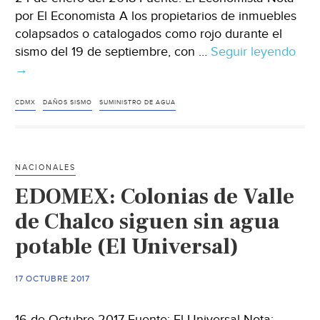
por El Economista A los propietarios de inmuebles
colapsados o catalogados como rojo durante el
sismo del 19 de septiembre, con …
Seguir leyendo
En
→
CD
con
pred
CDMX
DAÑOS SISMO
SUMINISTRO DE AGUA
y
agu
a
NACIONALES
per
EDOMEX: Colonias de Valle
afe
por
de Chalco siguen sin agua
sis
potable (El Universal)
(El
Eco
17 OCTUBRE 2017
16 de Octubre 2017 Fuente: El Universal Nota: