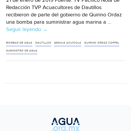
21 de enero de 2019 Fuente: TV Pacífico Nota de
Redacción TVP Acuacultores de Dautillos
recibieron de parte del gobierno de Quirino Ordaz
una bomba para suministrar agua marina a …
Seguir leyendo
Sinaloa:
→
Entregan
bomba
BOMBAS DE AGUA
DAUTILLOS
GRANJA ACUÍCOLA
QUIRINO ORDAZ COPPEL
para
SUMINISTRO DE AGUA
suministro
de
agua
marina
a
granja
acuícola
(TV
Pacífico)