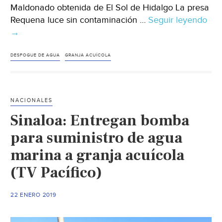
Maldonado obtenida de El Sol de Hidalgo La presa
Requena luce sin contaminación …
Seguir leyendo
Hid
→
Se
aca
la
DESFOGUE DE AGUA
GRANJA ACUÍCOLA
pro
acu
(El
NACIONALES
Sol
Sinaloa: Entregan bomba
de
Hid
para suministro de agua
marina a granja acuícola
(TV Pacífico)
22 ENERO 2019