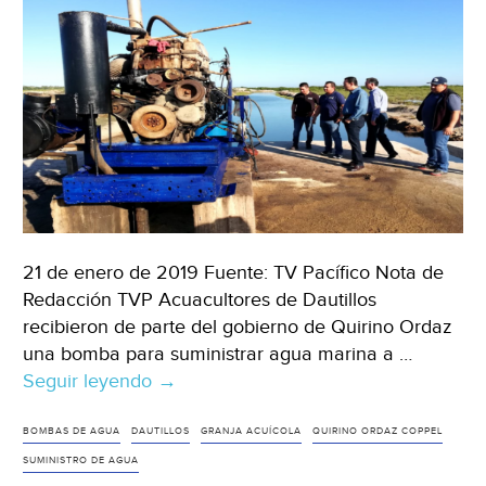
21 de enero de 2019 Fuente: TV Pacífico Nota de
Redacción TVP Acuacultores de Dautillos
recibieron de parte del gobierno de Quirino Ordaz
una bomba para suministrar agua marina a …
Seguir leyendo
Sinaloa:
→
Entregan
bomba
BOMBAS DE AGUA
DAUTILLOS
GRANJA ACUÍCOLA
QUIRINO ORDAZ COPPEL
para
SUMINISTRO DE AGUA