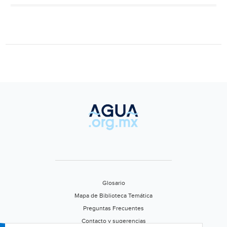
suministro
de
agua
marina
a
granja
acuícola
(TV
Pacífico)
Glosario
Mapa de Biblioteca Temática
Preguntas Frecuentes
Contacto y sugerencias