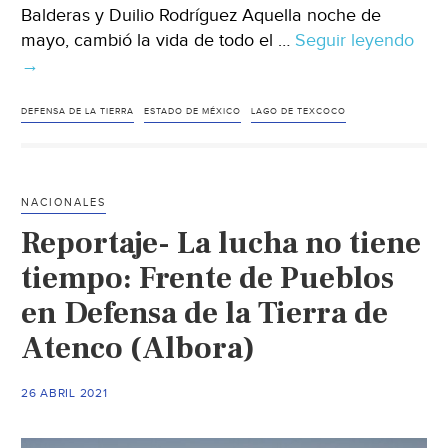
Balderas y Duilio Rodríguez Aquella noche de
mayo, cambió la vida de todo el …
Seguir leyendo
Est
→
de
Méx
–
DEFENSA DE LA TIERRA
ESTADO DE MÉXICO
LAGO DE TEXCOCO
Una
fron
en
NACIONALES
la
Reportaje- La lucha no tiene
orill
del
tiempo: Frente de Pueblos
agu
en Defensa de la Tierra de
(Pie
Atenco (Albora)
de
Pági
26 ABRIL 2021