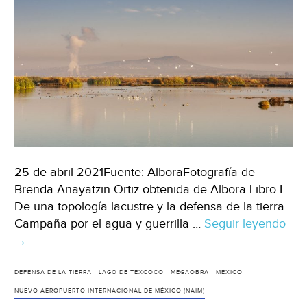
25 de abril 2021Fuente: AlboraFotografía de
Brenda Anayatzin Ortiz obtenida de Albora Libro I.
De una topología lacustre y la defensa de la tierra
Campaña por el agua y guerrilla …
Seguir leyendo
Rep
→
La
luc
no
DEFENSA DE LA TIERRA
LAGO DE TEXCOCO
MEGAOBRA
MÉXICO
tie
NUEVO AEROPUERTO INTERNACIONAL DE MÉXICO (NAIM)