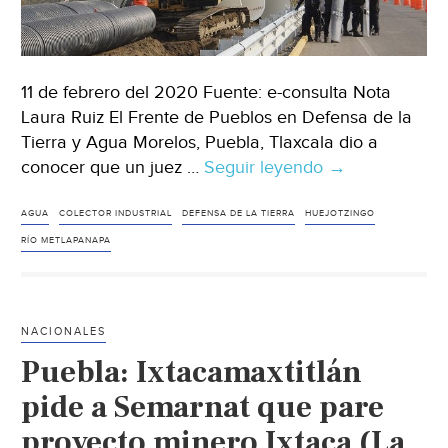
11 de febrero del 2020 Fuente: e-consulta Nota
Laura Ruiz El Frente de Pueblos en Defensa de la
Tierra y Agua Morelos, Puebla, Tlaxcala dio a
conocer que un juez …
Seguir leyendo
Puebla:
→
Por
daños
AGUA
COLECTOR INDUSTRIAL
DEFENSA DE LA TIERRA
HUEJOTZINGO
a
RÍO METLAPANAPA
río,
juez
frena
NACIONALES
colector
Puebla: Ixtacamaxtitlán
industrial
en
pide a Semarnat que pare
Huejotzingo
proyecto minero Ixtaca (La
(e-