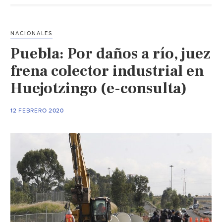
tie
Fre
de
NACIONALES
Pue
Puebla: Por daños a río, juez
en
Def
frena colector industrial en
de
Huejotzingo (e-consulta)
la
Tier
12 FEBRERO 2020
de
Ate
(Alb