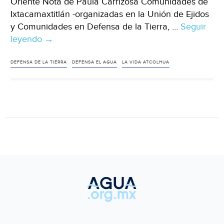
Oriente Nota de Paula Carrizosa Comunidades de
Ixtacamaxtitlán -organizadas en la Unión de Ejidos
y Comunidades en Defensa de la Tierra, …
Seguir
leyendo
Puebla:
→
Ixtacamaxtitlán
pide
DEFENSA DE LA TIERRA
DEFENSA EL AGUA
LA VIDA ATCOLHUA
a
Semarnat
que
pare
proyecto
minero
Ixtaca
(La
jornada
de
Oriente)