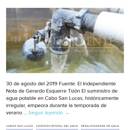
30 de agosto del 2019 Fuente: El Independiente
Nota de Gerardo Esquerre Tizón El suministro de
agua potable en Cabo San Lucas, históricamente
irregular, empeora durante la temporada de
verano …
Seguir leyendo
Baja
→
California
Sur:
CABOS SAN LUCAS
COMISIÓN ESTATAL DEL AGUA
DESALINIZADORA DE AGUA