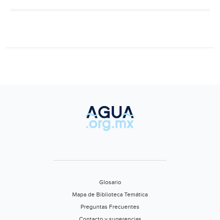
Cabo
San
Lucas
no
puede
seguir
dependiendo
de
tandeos:
Comisión
Estatal
del
Agua
(El
Independiente)
Glosario
Mapa de Biblioteca Temática
Preguntas Frecuentes
Contacto y sugerencias