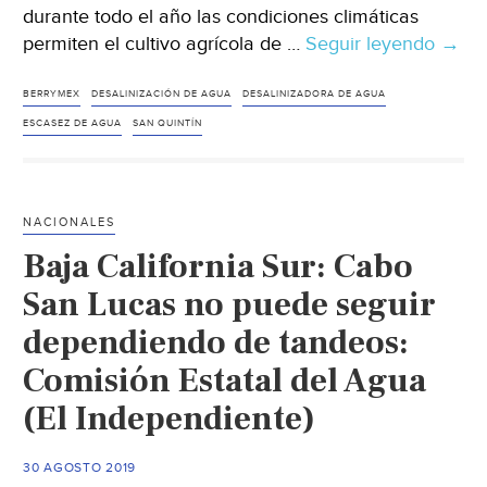
durante todo el año las condiciones climáticas
permiten el cultivo agrícola de …
Seguir leyendo
Baja
→
Calif
Con
BERRYMEX
DESALINIZACIÓN DE AGUA
DESALINIZADORA DE AGUA
plant
ESCASEZ DE AGUA
SAN QUINTÍN
Berr
usa
agua
NACIONALES
de
Baja California Sur: Cabo
mar
en
San Lucas no puede seguir
riego
dependiendo de tandeos:
(Mile
Comisión Estatal del Agua
(El Independiente)
30 AGOSTO 2019