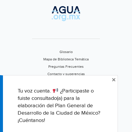
mismo
ante
el
cambio
climático
(Forbes)
Glosario
Mapa de Biblioteca Temática
Preguntas Frecuentes
Contacto y sugerencias
×
Aviso de privacidad
Califica este portal
Tu voz cuenta.
¿Participaste o
fuiste consultado(a) para la
elaboración del Plan General de
Desarrollo de la Ciudad de México?
¡Cuéntanos!