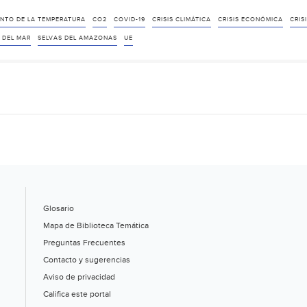
NTO DE LA TEMPERATURA
CO2
COVID-19
CRISIS CLIMÁTICA
CRISIS ECONÓMICA
CRIS
 DEL MAR
SELVAS DEL AMAZONAS
UE
Glosario
Mapa de Biblioteca Temática
Preguntas Frecuentes
Contacto y sugerencias
Aviso de privacidad
Califica este portal