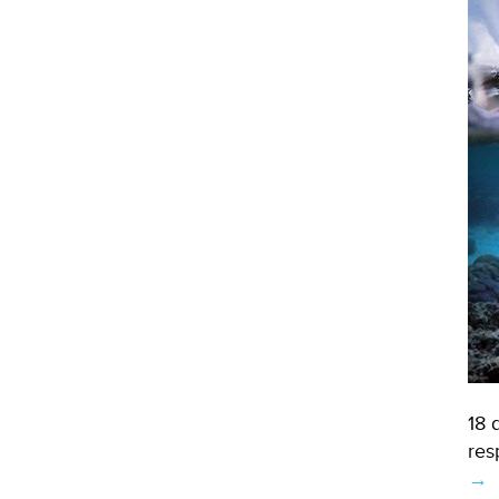
18 
res
→