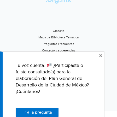
Agua
de
Puebla
(El
Sol
Glosario
de
Mapa de Biblioteca Temática
Puebla)
Preguntas Frecuentes
Contacto y sugerencias
×
Aviso de privacidad
Califica este portal
Tu voz cuenta.
¿Participaste o
fuiste consultado(a) para la
elaboración del Plan General de
Desarrollo de la Ciudad de México?
¡Cuéntanos!
Ir a la pregunta