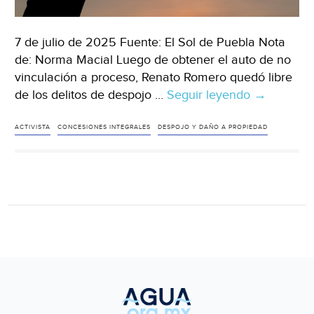
7 de julio de 2025 Fuente: El Sol de Puebla Nota
de: Norma Macial Luego de obtener el auto de no
vinculación a proceso, Renato Romero quedó libre
de los delitos de despojo …
Seguir leyendo
Puebla
→
–
Absuelven
ACTIVISTA
CONCESIONES INTEGRALES
DESPOJO Y DAÑO A PROPIEDAD
al
activista
Renato
Romero
de
los
delitos
que
le
imputaba