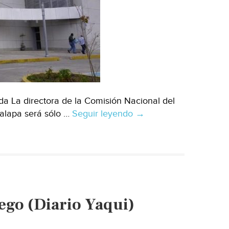
a La directora de la Comisión Nacional del
alapa será sólo …
Seguir leyendo
CDMX:
→
Mudanza
de
CONAGUA
a
Xalapa,
para
ego (Diario Yaqui)
el
7
de