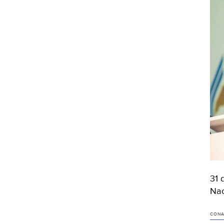
31 
Nac
CON