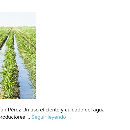
febrero;
será
solo
de
directivos
(Milenio)
án Pérez Un uso eficiente y cuidado del agua
 productores …
Seguir leyendo
Sonora:
→
Debe