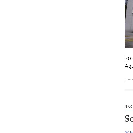
30 
Agu
CON
NAC
S
07 