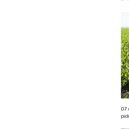
07 
pid