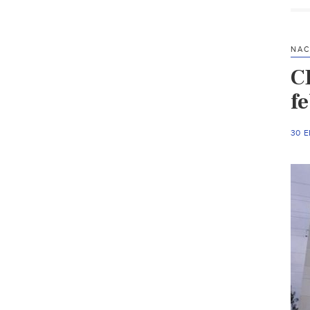
NAC
C
fe
30 