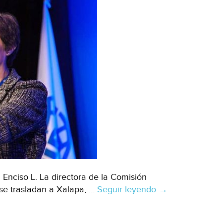
nciso L. La directora de la Comisión
se trasladan a Xalapa, …
Seguir leyendo
A
→
Veracruz,
áreas