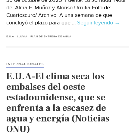
30 de octubre de 2025 Fuente: La Jornada Nota
de: Alma E. Muñoz y Alonso Urrutia Foto de:
Cuartoscuro/ Archivo A una semana de que
concluyó el plazo para que …
Seguir leyendo
México
→
–
Sheinb
E.U.A
LLUVIA
PLAN DE ENTREGA DE AGUA
asegura
que
México
INTERNACIONALES
cumplir
E.U.A-El clima seca los
con
entrega
embalses del oeste
de
estadounidense, que se
agua
enfrenta a la escasez de
a
EU.
agua y energía (Noticias
(La
ONU)
Jornada