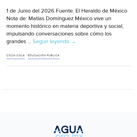
1 de Junio del 2026 Fuente: El Heraldo de México
Nota de: Matías Domínguez México vive un
momento histórico en materia deportiva y social,
impulsando conversaciones sobre cómo los
grandes …
Seguir leyendo
México-
→
Escuelas
con
COCA-COLA
EDUCACIÓN PUBLICA
Agua:
una
iniciativa
con
impacto
duradero
para
las
comunidades
(El