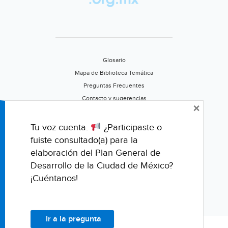
Heraldo
de
México)
Glosario
Mapa de Biblioteca Temática
Preguntas Frecuentes
Contacto y sugerencias
×
Aviso de privacidad
Califica este portal
Tu voz cuenta.
¿Participaste o
fuiste consultado(a) para la
elaboración del Plan General de
Desarrollo de la Ciudad de México?
¡Cuéntanos!
Ir a la pregunta