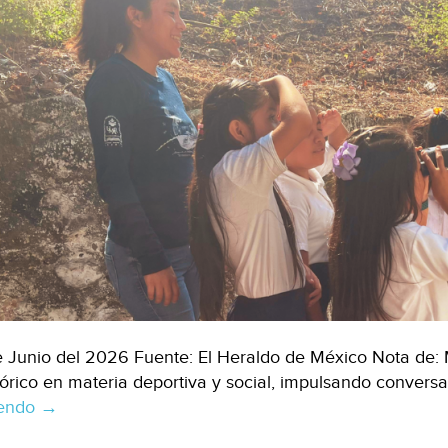
e Junio del 2026 Fuente: El Heraldo de México Nota de
tórico en materia deportiva y social, impulsando conver
yendo
México-
→
Escuelas