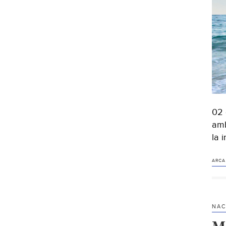
02 
amb
la 
ARCA
NAC