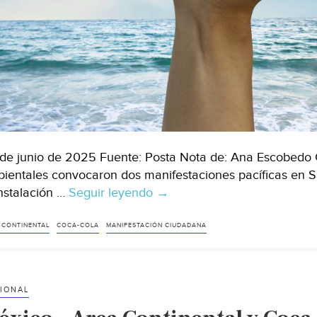
de junio de 2025 Fuente: Posta Nota de: Ana Escobedo 
ientales convocaron dos manifestaciones pacíficas en Sal
instalación …
Seguir leyendo
Saltillo-
→
Ciudadanos
protestan
 CONTINENTAL
COCA-COLA
MANIFESTACIÓN CIUDADANA
contra
próxima
planta
IONAL
de
Coca-