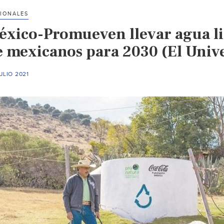
compromiso
IONALES
hídrico
éxico-Promueven llevar agua li
en
el
e mexicanos para 2030 (El Unive
marco
de
ULIO 2021
la
Semana
Mundial
del
Agua
(Sinembargo
Mx)