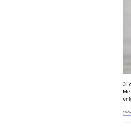
31 
Mex
enf
COCA