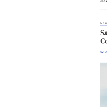
COCA
NAC
S
Co
02 J