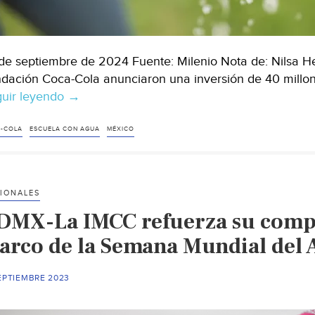
de septiembre de 2024 Fuente: Milenio Nota de: Nilsa He
dación Coca-Cola anunciaron una inversión de 40 millo
uir leyendo
México
→
–
Arca
-COLA
ESCUELA CON AGUA
MÉXICO
Continental
y
Coca-
IONALES
Cola
DMX-La IMCC refuerza su compr
México
invertirán
arco de la Semana Mundial del
40
mdp
EPTIEMBRE 2023
en
sistema