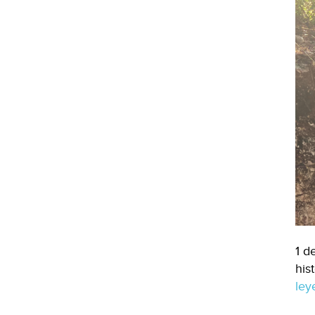
1 d
his
le