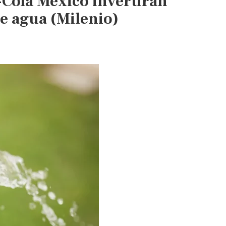
-Cola México invertirán
e agua (Milenio)