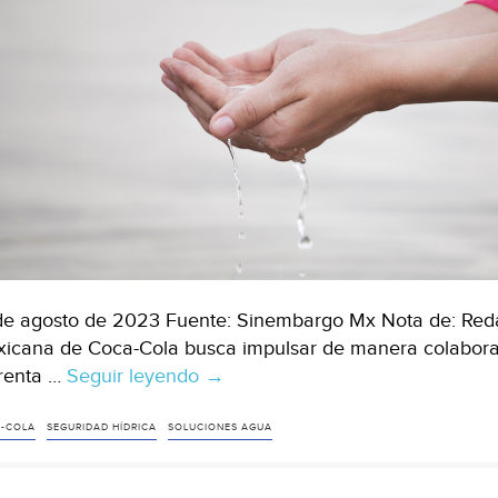
de
captación
de
agua
(Milenio)
de agosto de 2023 Fuente: Sinembargo Mx Nota de: Reda
icana de Coca-Cola busca impulsar de manera colaborati
renta …
Seguir leyendo
CDMX-
→
La
IMCC
-COLA
SEGURIDAD HÍDRICA
SOLUCIONES AGUA
refuerza
su