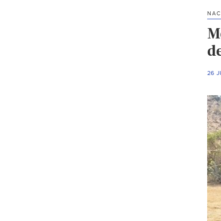
NAC
M
d
26 J