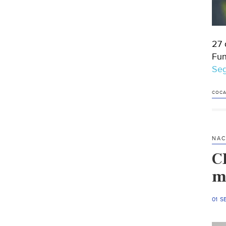
27 
Fun
Seg
COCA
NAC
C
m
01 S