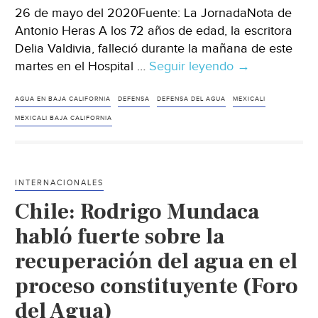
26 de mayo del 2020Fuente: La JornadaNota de
Antonio Heras A los 72 años de edad, la escritora
Delia Valdivia, falleció durante la mañana de este
martes en el Hospital …
Seguir leyendo
Baja
→
California:
Falleció
AGUA EN BAJA CALIFORNIA
DEFENSA
DEFENSA DEL AGUA
MEXICALI
Delia
MEXICALI BAJA CALIFORNIA
Valdivia,
poeta
y
INTERNACIONALES
activista
Chile: Rodrigo Mundaca
de
la
habló fuerte sobre la
defensa
recuperación del agua en el
del
proceso constituyente (Foro
agua
de
del Agua)
Mexicali