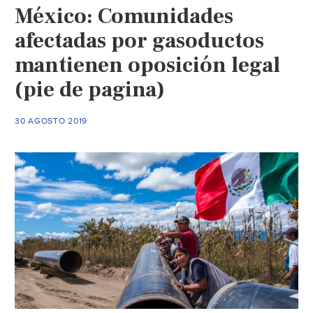
México: Comunidades
Chiapas)
afectadas por gasoductos
mantienen oposición legal
(pie de pagina)
30 AGOSTO 2019