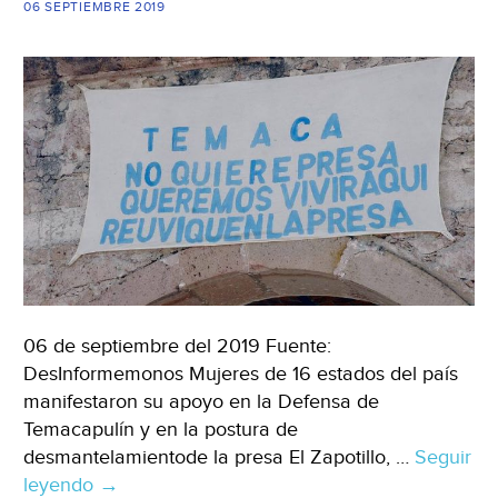
06 SEPTIEMBRE 2019
06 de septiembre del 2019 Fuente:
DesInformemonos Mujeres de 16 estados del país
manifestaron su apoyo en la Defensa de
Temacapulín y en la postura de
desmantelamientode la presa El Zapotillo, …
Seguir
leyendo
México:
→