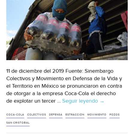
11 de diciembre del 2019 Fuente: Sinembargo
Colectivos y Movimiento en Defensa de la Vida y
el Territorio en México se pronunciaron en contra
de otorgar a la empresa Coca-Cola el derecho
de explotar un tercer …
Seguir leyendo
Chiapas:
→
Defensores
se
COCA-COLA
COLECTIVOS
DEFENSA
ESTRACCIÓN
MOVIMIENTO
POZOS
oponen
SAN CRISTOBAL
a