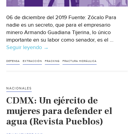
06 de diciembre del 2019 Fuente: Zócalo Para
nadie es un secreto, que para el empresario
minero Armando Guadiana Tijerina, lo único
importante en su labor como senador, es el …
Seguir leyendo
México:
→
El
Fracking
DEFENSA
EXTRACCIÓN
FRACKING
FRACTURA HIDRÁULICA
que
se
ve
NACIONALES
venir
CDMX: Un ejército de
(Zócalo)
mujeres para defender el
agua (Revista Pueblos)