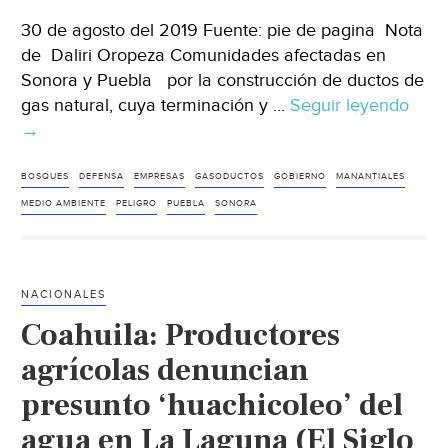
30 de agosto del 2019 Fuente: pie de pagina Nota
de Daliri Oropeza Comunidades afectadas en
Sonora y Puebla por la construcción de ductos de
gas natural, cuya terminación y …
Seguir leyendo
Méxi
→
Com
afec
por
BOSQUES
DEFENSA
EMPRESAS
GASODUCTOS
GOBIERNO
MANANTIALES
gaso
MEDIO AMBIENTE
PELIGRO
PUEBLA
SONORA
mant
opos
legal
NACIONALES
(pie
Coahuila: Productores
de
pagi
agrícolas denuncian
presunto ‘huachicoleo’ del
agua en La Laguna (El Siglo