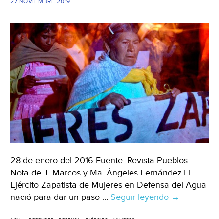
27 NOVIEMBRE 2019
28 de enero del 2016 Fuente: Revista Pueblos
Nota de J. Marcos y Ma. Ángeles Fernández El
Ejército Zapatista de Mujeres en Defensa del Agua
nació para dar un paso …
Seguir leyendo
CDMX:
→
Un