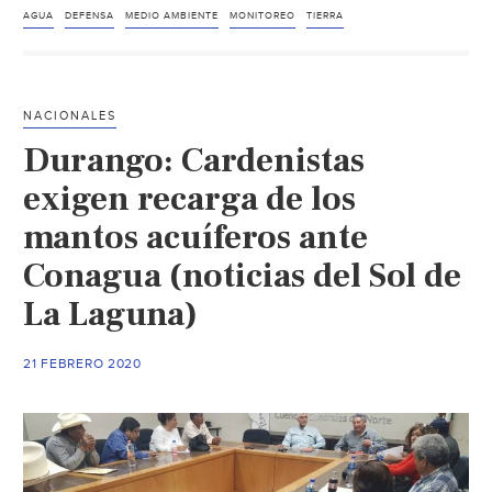
Mundaca
AGUA
DEFENSA
MEDIO AMBIENTE
MONITOREO
TIERRA
habló
fuerte
sobre
NACIONALES
la
Durango: Cardenistas
recuperación
del
exigen recarga de los
agua
mantos acuíferos ante
en
Conagua (noticias del Sol de
el
proceso
La Laguna)
constituyente
(Foro
21 FEBRERO 2020
del
Agua)