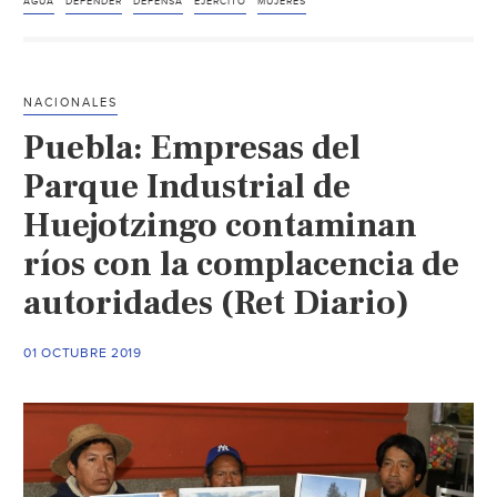
ejército
AGUA
DEFENDER
DEFENSA
EJÉRCITO
MUJERES
de
mujeres
para
NACIONALES
defender
Puebla: Empresas del
el
agua
Parque Industrial de
(Revista
Huejotzingo contaminan
Pueblos)
ríos con la complacencia de
autoridades (Ret Diario)
01 OCTUBRE 2019