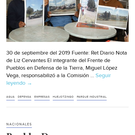
30 de septiembre del 2019 Fuente: Ret Diario Nota
de Liz Cervantes El integrante del Frente de
Pueblos en Defensa de la Tierra, Miguel López
Vega, responsabilizó a la Comisión …
Seguir
leyendo
Puebla:
→
Empresas
del
AGUA
DEFENSA
EMPRESAS
HUEJOTZINGO
PARQUE INDUSTRIAL
Parque
Industrial
de
NACIONALES
Huejotzingo