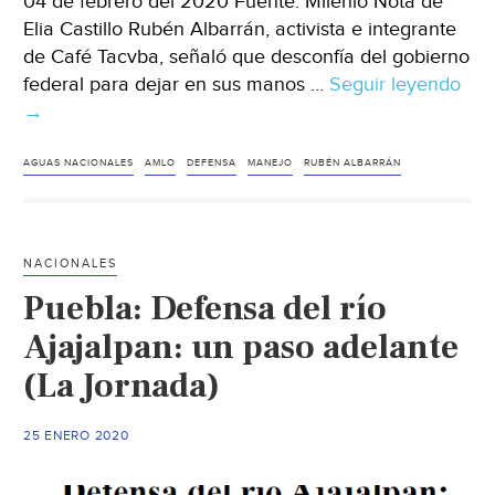
04 de febrero del 2020 Fuente: Milenio Nota de
Elia Castillo Rubén Albarrán, activista e integrante
de Café Tacvba, señaló que desconfía del gobierno
federal para dejar en sus manos …
Seguir leyendo
CD
→
en
man
de
AGUAS NACIONALES
AMLO
DEFENSA
MANEJO
RUBÉN ALBARRÁN
agu
Rub
Alb
NACIONALES
des
Puebla: Defensa del río
del
gob
Ajajalpan: un paso adelante
de
(La Jornada)
AM
(Mil
25 ENERO 2020