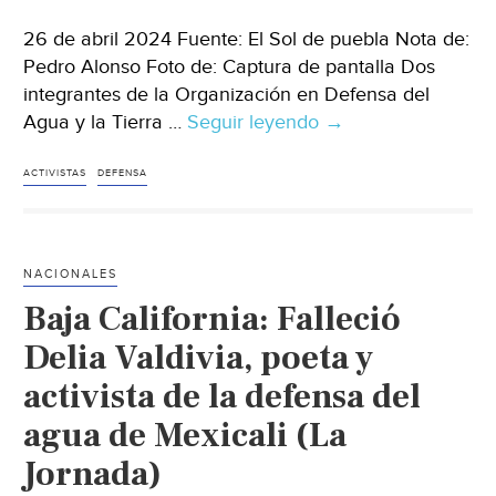
26 de abril 2024 Fuente: El Sol de puebla Nota de:
Pedro Alonso Foto de: Captura de pantalla Dos
integrantes de la Organización en Defensa del
Agua y la Tierra …
Seguir leyendo
Puebla-
→
Detienen
a
ACTIVISTAS
DEFENSA
dos
de
la
NACIONALES
Organización
Baja California: Falleció
en
Defensa
Delia Valdivia, poeta y
del
activista de la defensa del
Agua
agua de Mexicali (La
de
Xalmimilulco;
Jornada)
horas