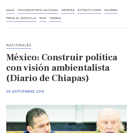
Mujeres
de
AGUA
CONVERSATORIO NACIONAL
DEFENSA
EXTRACTIVISMO
MUJERES
16
PRESA EL ZAPOTILLO
RIOS
TIERRAS
estados
exigen
a
NACIONALES
AMLO
México: Construir política
frenar
El
con visión ambientalista
Zapotillo
(Diario de Chiapas)
y
otros
05 SEPTIEMBRE 2019
proyectos
extractivistas
(DesInformemonos)