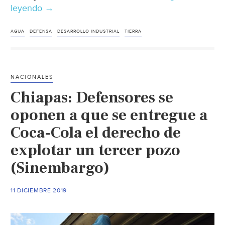
leyendo
México:
→
Denuncian
represión
AGUA
DEFENSA
DESARROLLO INDUSTRIAL
TIERRA
por
desarrollo
industrial
NACIONALES
en
Chiapas: Defensores se
estados
(Infórmate)
oponen a que se entregue a
Coca-Cola el derecho de
explotar un tercer pozo
(Sinembargo)
11 DICIEMBRE 2019