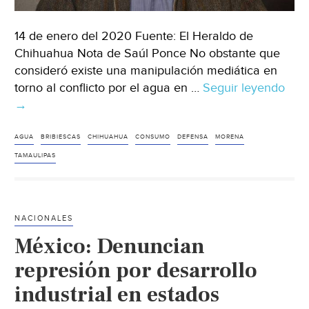
14 de enero del 2020 Fuente: El Heraldo de
Chihuahua Nota de Saúl Ponce No obstante que
consideró existe una manipulación mediática en
torno al conflicto por el agua en …
Seguir leyendo
No
→
es
razo
dar
AGUA
BRIBIESCAS
CHIHUAHUA
CONSUMO
DEFENSA
MORENA
agu
TAMAULIPAS
a
Tam
(El
NACIONALES
Her
México: Denuncian
de
Chi
represión por desarrollo
industrial en estados