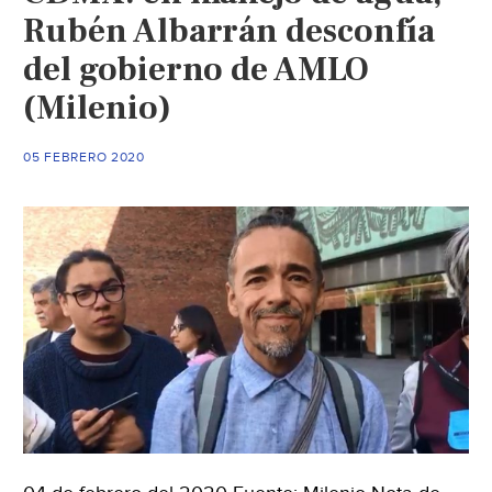
ante
Rubén Albarrán desconfía
Conagua
del gobierno de AMLO
(noticias
(Milenio)
del
Sol
de
05 FEBRERO 2020
La
Laguna)