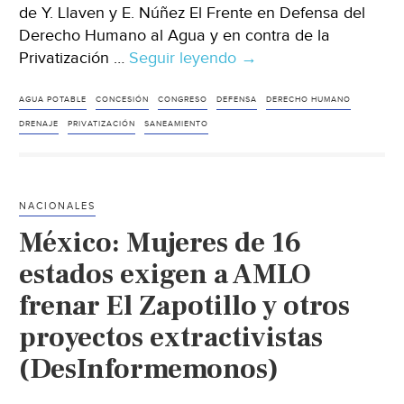
de Y. Llaven y E. Núñez El Frente en Defensa del
Derecho Humano al Agua y en contra de la
Privatización …
Seguir leyendo
Puebla:
→
Desaparecen
documentos
AGUA POTABLE
CONCESIÓN
CONGRESO
DEFENSA
DERECHO HUMANO
de
DRENAJE
PRIVATIZACIÓN
SANEAMIENTO
concesión
del
agua
NACIONALES
(La
México: Mujeres de 16
jornada)
estados exigen a AMLO
frenar El Zapotillo y otros
proyectos extractivistas
(DesInformemonos)