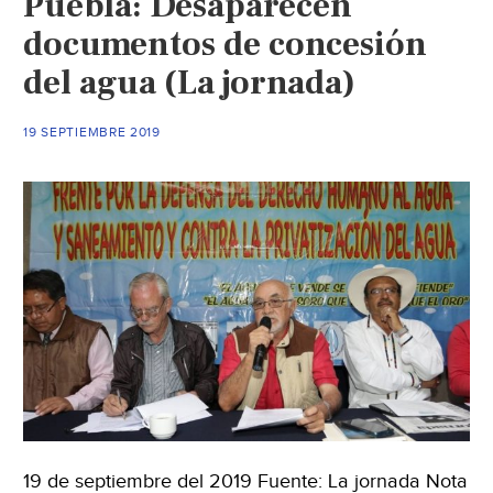
Puebla: Desaparecen
contaminan
ríos
documentos de concesión
con
del agua (La jornada)
la
complacencia
19 SEPTIEMBRE 2019
de
autoridades
(Ret
Diario)
19 de septiembre del 2019 Fuente: La jornada Nota