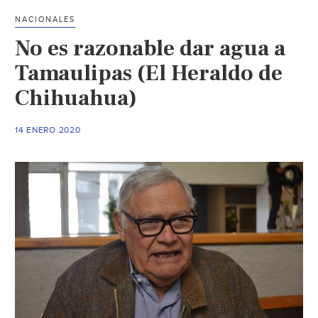
un
NACIONALES
paso
No es razonable dar agua a
adelante
(La
Tamaulipas (El Heraldo de
Jornada)
Chihuahua)
14 ENERO 2020