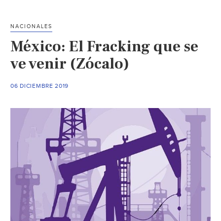
que
se
NACIONALES
entregue
México: El Fracking que se
a
Coca-
ve venir (Zócalo)
Cola
el
06 DICIEMBRE 2019
derecho
de
explotar
un
tercer
pozo
(Sinembargo)