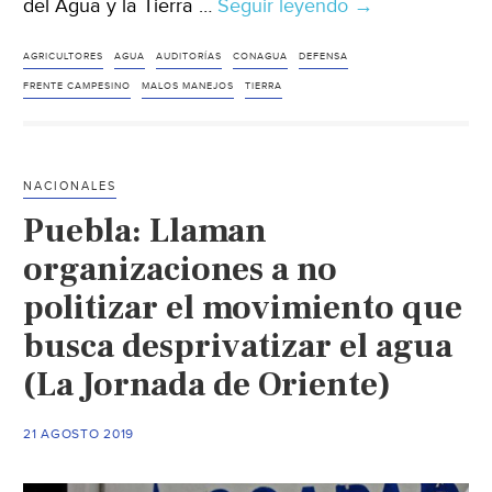
del Agua y la Tierra …
Seguir leyendo
Coahuila:
→
Productores
agrícolas
AGRICULTORES
AGUA
AUDITORÍAS
CONAGUA
DEFENSA
denuncian
FRENTE CAMPESINO
MALOS MANEJOS
TIERRA
presunto
‘huachicoleo’
del
NACIONALES
agua
Puebla: Llaman
en
La
organizaciones a no
Laguna
politizar el movimiento que
(El
busca desprivatizar el agua
Siglo
de
(La Jornada de Oriente)
Torreón)
21 AGOSTO 2019