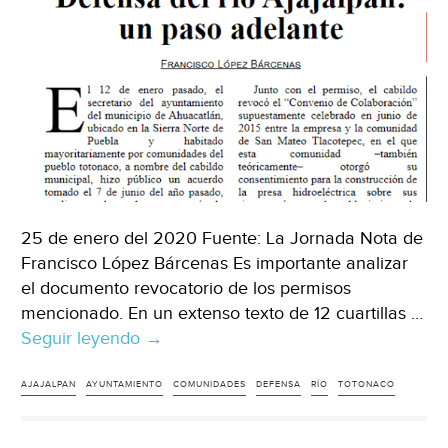
25 de enero del 2020 Fuente: La Jornada Nota de
Francisco López Bárcenas Es importante analizar
el documento revocatorio de los permisos
mencionado. En un extenso texto de 12 cuartillas …
Seguir leyendo
Puebla:
→
Defensa
del
AJAJALPAN
AYUNTAMIENTO
COMUNIDADES
DEFENSA
RÍO
TOTONACO
río
Ajajalpan: