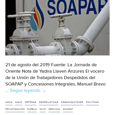
21 de agosto del 2019 Fuente: La Jornada de
Oriente Nota de Yadira Llaven Anzures El vocero
de la Unión de Trabajadores Despedidos del
SOAPAP y Concesiones Integrales, Manuel Bravo
…
Seguir leyendo
Puebla:
→
Llaman
organizaciones
AGUA
AMLO
DEFENSA
DESPRIVATIZAR
ORGANIZACIONES
POLITIZAR
a
PRIVATIZACIÓN
PUEBLA
SCJN
SERVICIO
SOAPAP