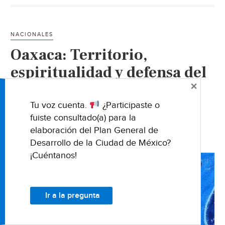
no
politizar
el
NACIONALES
movimiento
Oaxaca: Territorio,
que
busca
espiritualidad y defensa del
desprivatizar
×
Río Verde
el
(DesInformémonos)
agua
Tu voz cuenta.
¿Participaste o
(La
fuiste consultado(a) para la
Jornada
elaboración del Plan General de
12 AGOSTO 2019
de
Desarrollo de la Ciudad de México?
Oriente)
¡Cuéntanos!
Ir a la pregunta