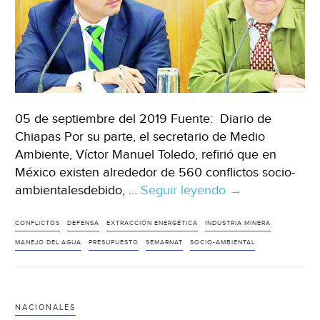
05 de septiembre del 2019 Fuente: Diario de
Chiapas Por su parte, el secretario de Medio
Ambiente, Víctor Manuel Toledo, refirió que en
México existen alrededor de 560 conflictos socio-
ambientalesdebido, …
Seguir leyendo
México:
→
Construir
política
CONFLICTOS
DEFENSA
EXTRACCIÓN ENERGÉTICA
INDUSTRIA MINERA
con
MANEJO DEL AGUA
PRESUPUESTO
SEMARNAT
SOCIO-AMBIENTAL
visión
ambientalista
(Diario
NACIONALES
de