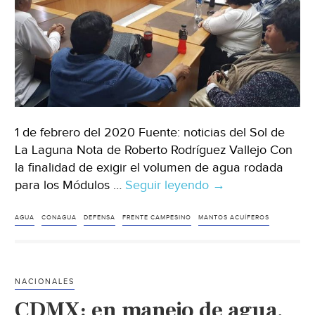
1 de febrero del 2020 Fuente: noticias del Sol de
La Laguna Nota de Roberto Rodríguez Vallejo Con
la finalidad de exigir el volumen de agua rodada
para los Módulos …
Seguir leyendo
Durango:
→
Cardenistas
exigen
AGUA
CONAGUA
DEFENSA
FRENTE CAMPESINO
MANTOS ACUÍFEROS
recarga
de
los
NACIONALES
mantos
CDMX: en manejo de agua,
acuíferos