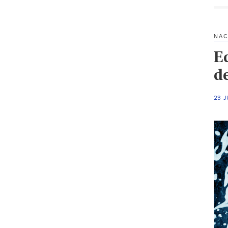
NAC
E
d
23 J