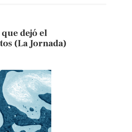
limpieza
y
monitoreo
tras
que dejó el
desbordamiento
del
tos (La Jornada)
Río
Verde
(88.9
Noticias)