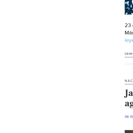
23 
Már
le
DESB
NAC
Ja
a
06 