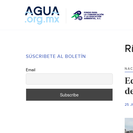
R
SÚSCRIBETE AL BOLETÍN
NAC
Email
E
d
25 J