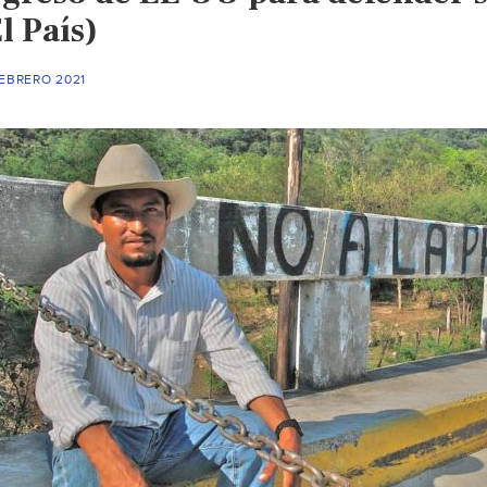
l País)
FEBRERO 2021