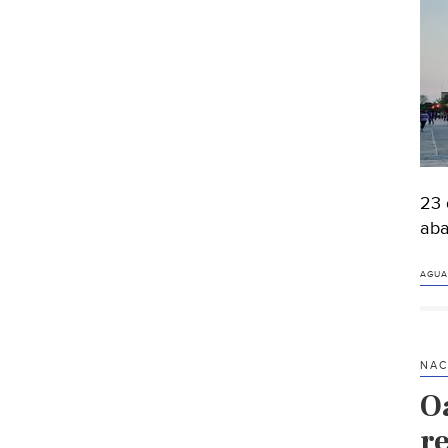
23 
aba
AGUA
NAC
O
r