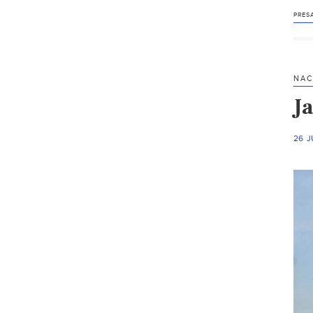
PRESA
NAC
Ja
26 J