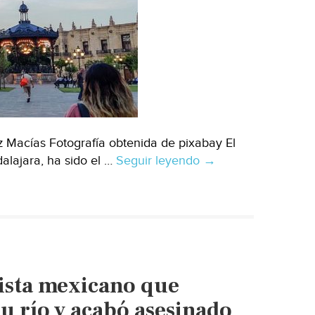
z Macías Fotografía obtenida de pixabay El
alajara, ha sido el …
Seguir leyendo
Jalisco
→
–
La
obsesión
por
el
Río
lista mexicano que
Verde
(Milenio)
u río y acabó asesinado