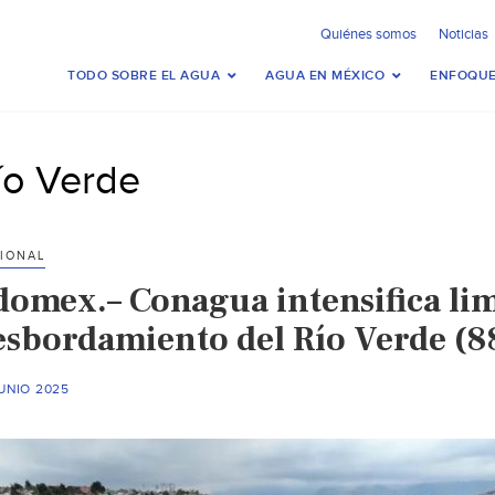
Quiénes somos
Noticias
TODO SOBRE EL AGUA
AGUA EN MÉXICO
ENFOQUE
ío Verde
IONAL
domex.– Conagua intensifica lim
esbordamiento del Río Verde (88
UNIO 2025