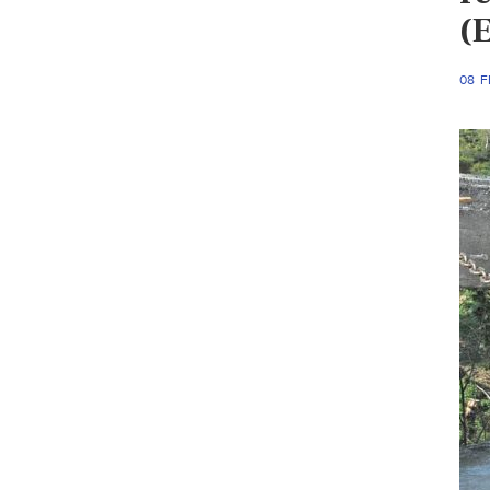
(E
08 