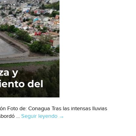
n Foto de: Conagua Tras las intensas lluvias
esbordó …
Seguir leyendo
Edomex.–
→
Conagua
intensifica