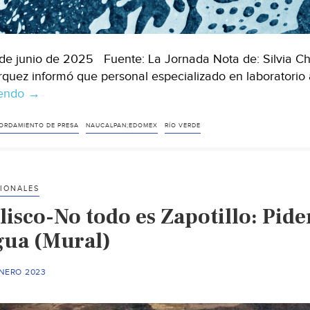
de junio de 2025 Fuente: La Jornada Nota de: Silvia Ch
quez informó que personal especializado en laboratori
yendo
Edomex.-
→
Analizan
densa
ORDAMIENTO DE PRESA
NAUCALPAN;EDOMEX
RÍO VERDE
espuma
que
dejó
IONALES
el
lisco-No todo es Zapotillo: Pid
desbordamiento
del
gua (Mural)
Río
Los
ENERO 2023
Cuartos
(La