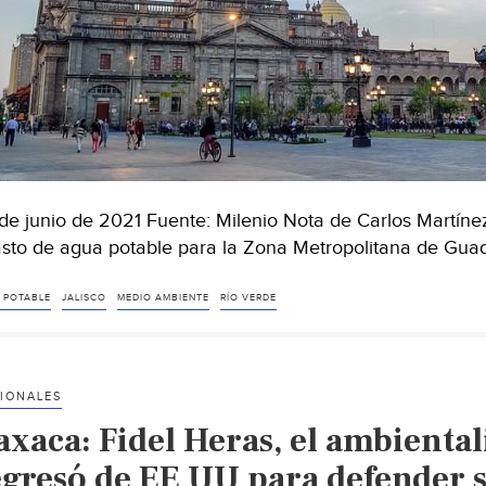
de junio de 2021 Fuente: Milenio Nota de Carlos Martíne
sto de agua potable para la Zona Metropolitana de Guad
 POTABLE
JALISCO
MEDIO AMBIENTE
RÍO VERDE
IONALES
axaca: Fidel Heras, el ambienta
egresó de EE UU para defender s