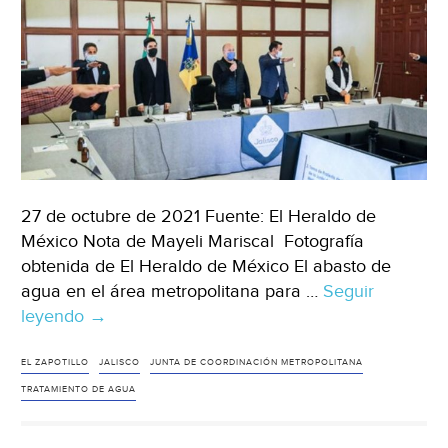
27 de octubre de 2021 Fuente: El Heraldo de
México Nota de Mayeli Mariscal Fotografía
obtenida de El Heraldo de México El abasto de
agua en el área metropolitana para …
Seguir
leyendo
Jalisco-
→
Gestión
del
EL ZAPOTILLO
JALISCO
JUNTA DE COORDINACIÓN METROPOLITANA
agua
TRATAMIENTO DE AGUA
y
movilidad,