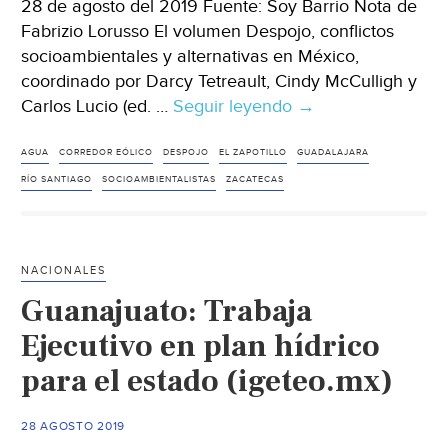
28 de agosto del 2019 Fuente: Soy Barrio Nota de
Fabrizio Lorusso El volumen Despojo, conflictos
socioambientales y alternativas en México,
coordinado por Darcy Tetreault, Cindy McCulligh y
Carlos Lucio (ed. …
Seguir leyendo
México:
→
Despojo,
conflictos
AGUA
CORREDOR EÓLICO
DESPOJO
EL ZAPOTILLO
GUADALAJARA
socioambientales
RÍO SANTIAGO
SOCIOAMBIENTALISTAS
ZACATECAS
y
alternativas:
una
NACIONALES
reseña
Guanajuato: Trabaja
(Soy
Barrio)
Ejecutivo en plan hídrico
para el estado (igeteo.mx)
28 AGOSTO 2019