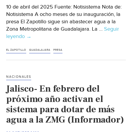
10 de abril del 2025 Fuente: Notisistema Nota de:
Notisistema A ocho meses de su inauguración, la
presa El Zapotillo sigue sin abastecer agua a la
Zona Metropolitana de Guadalajara. La …
Seguir
leyendo
Jalisco
→
–
Aún
EL ZAPOTILLO
GUADALAJARA
PRESA
sin
funcionar,
El
NACIONALES
Zapotillo
Jalisco- En febrero del
no
aporta
próximo año activan el
agua
sistema para dotar de más
a
agua a la ZMG (Informador)
Guadalajara
pese