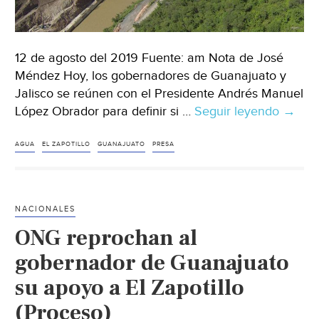
12 de agosto del 2019 Fuente: am Nota de José
Méndez Hoy, los gobernadores de Guanajuato y
Jalisco se reúnen con el Presidente Andrés Manuel
López Obrador para definir si …
Seguir leyendo
Guana
→
El
Plan
AGUA
EL ZAPOTILLO
GUANAJUATO
PRESA
B
en
caso
NACIONALES
de
ONG reprochan al
cance
El
gobernador de Guanajuato
Zapoti
su apoyo a El Zapotillo
(am)
(Proceso)