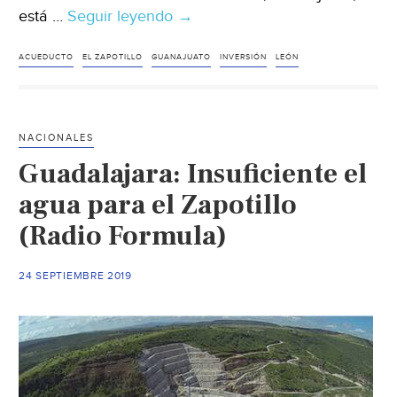
está …
Seguir leyendo
Guanajuato:
→
Proyectan
acueducto
ACUEDUCTO
EL ZAPOTILLO
GUANAJUATO
INVERSIÓN
LEÓN
para
El
Zapotillo;
NACIONALES
costaría
Guadalajara: Insuficiente el
el
doble
agua para el Zapotillo
(El
(Radio Formula)
Informador)
24 SEPTIEMBRE 2019