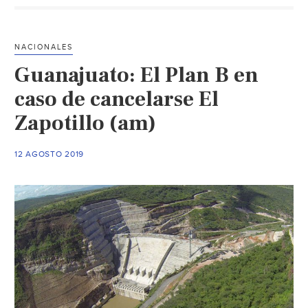
El
Zapotil
se
NACIONALES
mantie
Guanajuato: El Plan B en
(El
Univers
caso de cancelarse El
Zapotillo (am)
12 AGOSTO 2019