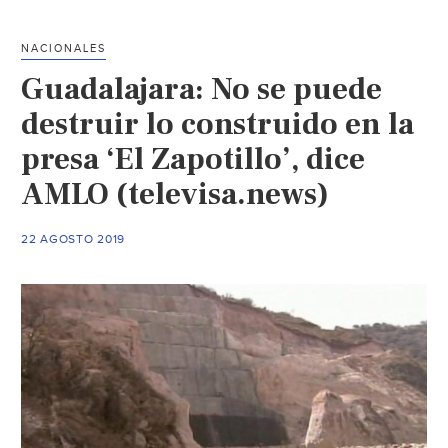
plan
hídrico
NACIONALES
para
Guadalajara: No se puede
el
estado
destruir lo construido en la
(igeteo.mx)
presa ‘El Zapotillo’, dice
AMLO (televisa.news)
22 AGOSTO 2019