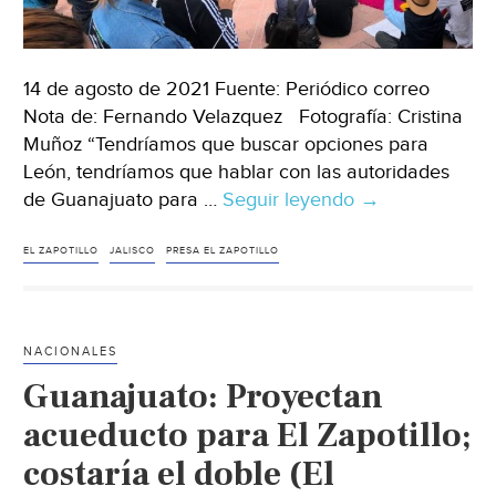
14 de agosto de 2021 Fuente: Periódico correo
Nota de: Fernando Velazquez Fotografía: Cristina
Muñoz “Tendríamos que buscar opciones para
León, tendríamos que hablar con las autoridades
de Guanajuato para …
Seguir leyendo
Jalisco-
→
No
habrá
EL ZAPOTILLO
JALISCO
PRESA EL ZAPOTILLO
agua
de
El
NACIONALES
Zapotillo
Guanajuato: Proyectan
para
León;
acueducto para El Zapotillo;
AMLO
costaría el doble (El
pacta