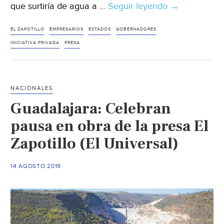
que surtiría de agua a …
Seguir leyendo
Guadalajara:
→
“Debe
prevalecer
EL ZAPOTILLO
EMPRESARIOS
ESTADOS
GOBERNADORES
el
INICIATIVA PRIVADA
PRESA
bien
común”
en
NACIONALES
caso
Guadalajara: Celebran
El
Zapotillo:
pausa en obra de la presa El
iniciativa
Zapotillo (El Universal)
privada
(Milenio)
14 AGOSTO 2019