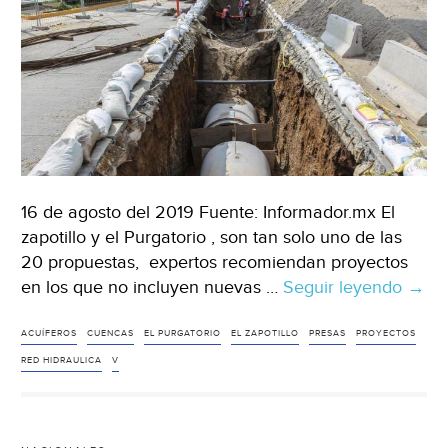
16 de agosto del 2019 Fuente: Informador.mx El
zapotillo y el Purgatorio , son tan solo uno de las
20 propuestas, expertos recomiendan proyectos
en los que no incluyen nuevas …
Seguir leyendo
Guad
→
Hay
20
ACUÍFEROS
CUENCAS
EL PURGATORIO
EL ZAPOTILLO
PRESAS
PROYECTOS
opci
RED HIDRAULICA
V
para
dota
de