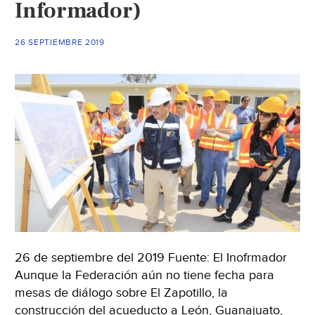
Informador)
con
pueblos
de
26 SEPTIEMBRE 2019
Jalisco
(Periódico
correo)
26 de septiembre del 2019 Fuente: El Inofrmador
Aunque la Federación aún no tiene fecha para
mesas de diálogo sobre El Zapotillo, la
construcción del acueducto a León, Guanajuato,