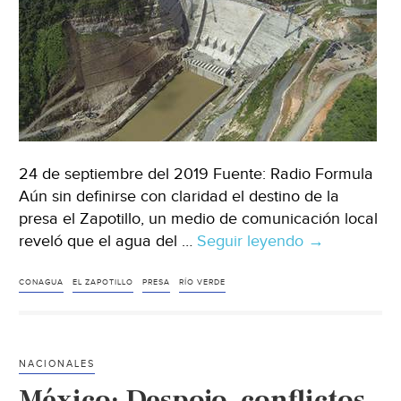
24 de septiembre del 2019 Fuente: Radio Formula
Aún sin definirse con claridad el destino de la
presa el Zapotillo, un medio de comunicación local
reveló que el agua del …
Seguir leyendo
Guadalajara:
→
Insuficiente
el
CONAGUA
EL ZAPOTILLO
PRESA
RÍO VERDE
agua
para
el
NACIONALES
Zapotillo
México: Despojo, conflictos
(Radio