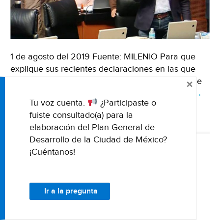
1 de agosto del 2019 Fuente: MILENIO Para que
explique sus recientes declaraciones en las que
califica de “inviable” la Presa El Zapotillo, informe
×
sobre los avances de la obra …
Seguir leyendo
León:
→
Tu voz cuenta.
¿Participaste o
Piden
fuiste consultado(a) para la
a
DECLARACIONES
EL ZAPOTILLO
GOBIERNO FEDERAL
PAN
SEMARNAT
elaboración del Plan General de
titular
Desarrollo de la Ciudad de México?
de
¡Cuéntanos!
Semar
NACIONALES
compa
León: Organizaciones
por
tema
Ir a la pregunta
contra El Zapotillo
de
aseguran que Federación
“El