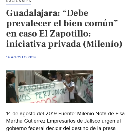
NACIONALES
agua
Guadalajara: “Debe
a
la
prevalecer el bien común”
ciud
en caso El Zapotillo:
(Info
iniciativa privada (Milenio)
14 AGOSTO 2019
14 de agosto del 2019 Fuente: Milenio Nota de Elsa
Martha Gutiérrez Empresarios de Jalisco urgen al
gobierno federal decidir del destino de la presa