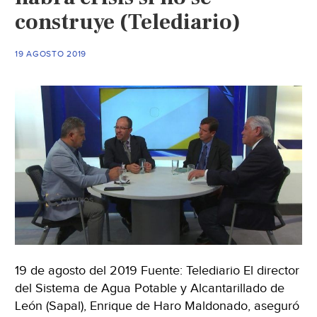
construye (Telediario)
Zapotillo’,
dice
AMLO
19 AGOSTO 2019
(televisa.news)
19 de agosto del 2019 Fuente: Telediario El director
del Sistema de Agua Potable y Alcantarillado de
León (Sapal), Enrique de Haro Maldonado, aseguró