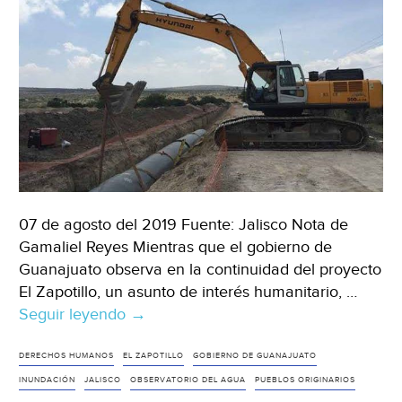
07 de agosto del 2019 Fuente: Jalisco Nota de
Gamaliel Reyes Mientras que el gobierno de
Guanajuato observa en la continuidad del proyecto
El Zapotillo, un asunto de interés humanitario, …
Seguir leyendo
Guanajuato:
→
El
Zapotillo
DERECHOS HUMANOS
EL ZAPOTILLO
GOBIERNO DE GUANAJUATO
no
INUNDACIÓN
JALISCO
OBSERVATORIO DEL AGUA
PUEBLOS ORIGINARIOS