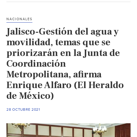
año
activan
NACIONALES
el
Jalisco-Gestión del agua y
sistema
para
movilidad, temas que se
dotar
priorizarán en la Junta de
de
Coordinación
más
agua
Metropolitana, afirma
a
Enrique Alfaro (El Heraldo
la
ZMG
de México)
(Informador)
28 OCTUBRE 2021