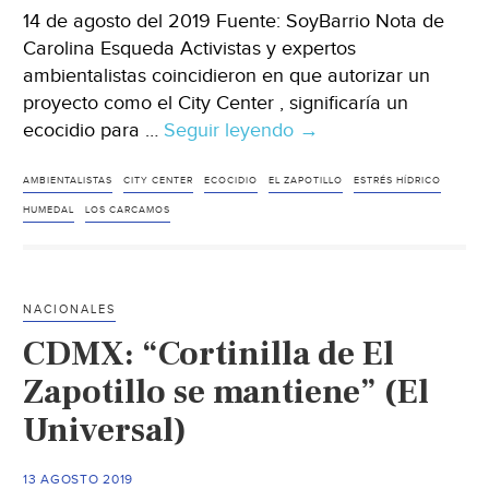
14 de agosto del 2019 Fuente: SoyBarrio Nota de
Carolina Esqueda Activistas y expertos
ambientalistas coincidieron en que autorizar un
proyecto como el City Center , significaría un
ecocidio para …
Seguir leyendo
Guanajuato:
→
En
León
AMBIENTALISTAS
CITY CENTER
ECOCIDIO
EL ZAPOTILLO
ESTRÉS HÍDRICO
alertan
HUMEDAL
LOS CARCAMOS
sobre
crisis
hídrica
NACIONALES
sin
CDMX: “Cortinilla de El
el
Zapotillo,
Zapotillo se mantiene” (El
pero
Universal)
permiten
destrucción
13 AGOSTO 2019
de