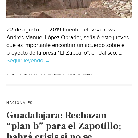
22 de agosto del 2019 Fuente: televisa.news
Andrés Manuel López Obrador, señaló este jueves
que es importante encontrar un acuerdo sobre el
proyecto de la presa “El Zapotillo”, en Jalisco, …
Seguir leyendo
Guadalajara:
→
No
se
ACUERDO
EL ZAPOTILLO
INVERSIÓN
JALISCO
PRESA
puede
destruir
lo
NACIONALES
construido
Guadalajara: Rechazan
en
la
“plan b” para el Zapotillo;
presa
habrá crisis si no se
‘El