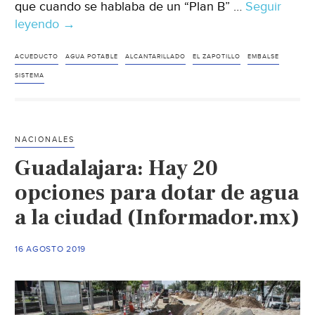
que cuando se hablaba de un “Plan B” …
Seguir
leyendo
Guadalajara:
→
Rechazan
“plan
ACUEDUCTO
AGUA POTABLE
ALCANTARILLADO
EL ZAPOTILLO
EMBALSE
b”
SISTEMA
para
el
Zapotillo;
NACIONALES
habrá
Guadalajara: Hay 20
crisis
si
opciones para dotar de agua
no
a la ciudad (Informador.mx)
se
construye
16 AGOSTO 2019
(Telediario)