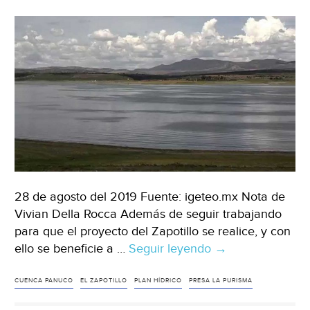
28 de agosto del 2019 Fuente: igeteo.mx Nota de
Vivian Della Rocca Además de seguir trabajando
para que el proyecto del Zapotillo se realice, y con
ello se beneficie a …
Seguir leyendo
Guanajuato:
→
Trabaja
Ejecutivo
CUENCA PANUCO
EL ZAPOTILLO
PLAN HÍDRICO
PRESA LA PURISMA
en