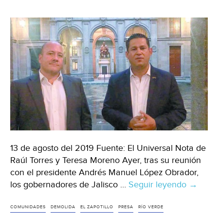
su
único
humedal
(SoyBarrio)
13 de agosto del 2019 Fuente: El Universal Nota de
Raúl Torres y Teresa Moreno Ayer, tras su reunión
con el presidente Andrés Manuel López Obrador,
los gobernadores de Jalisco …
Seguir leyendo
CDMX:
→
“Cortini
de
COMUNIDADES
DEMOLIDA
EL ZAPOTILLO
PRESA
RÍO VERDE