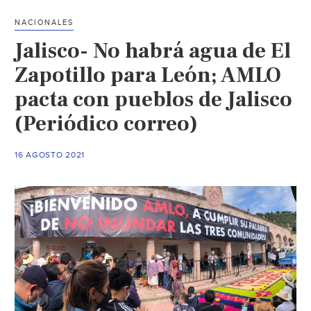
temas
NACIONALES
que
Jalisco- No habrá agua de El
se
priorizarán
Zapotillo para León; AMLO
en
pacta con pueblos de Jalisco
la
(Periódico correo)
Junta
de
Coordinación
16 AGOSTO 2021
Metropolitana,
afirma
Enrique
Alfaro
(El
Heraldo
de
México)