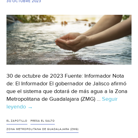
a
30 OCTUBRE 2023
su
inauguración
(Notisistema)
30 de octubre de 2023 Fuente: Informador Nota
de: El Informador El gobernador de Jalisco afirmó
que el sistema que dotará de más agua a la Zona
Metropolitana de Guadalajara (ZMG) …
Seguir
leyendo
Jalisco-
→
En
febrero
EL ZAPOTILLO
PRESA EL SALTO
del
ZONA METROPOLITANA DE GUADALAJARA (ZMG)
próximo