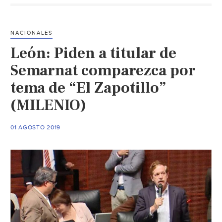
es
humanitaro;
violaría
NACIONALES
derechos
León: Piden a titular de
fundamentales:
Observatorio
Semarnat comparezca por
Ciudadano
tema de “El Zapotillo”
del
(MILENIO)
Agua
(Soy
Barrio)
01 AGOSTO 2019