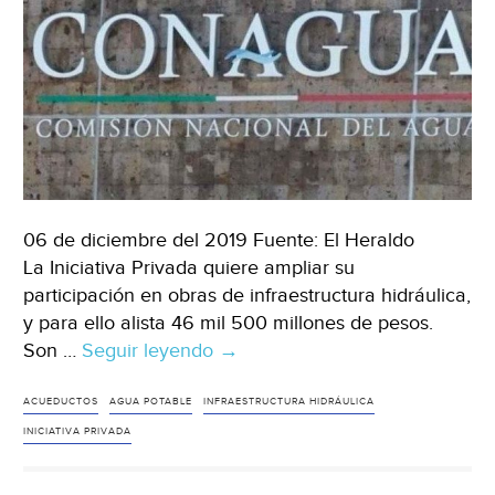
06 de diciembre del 2019 Fuente: El Heraldo
La Iniciativa Privada quiere ampliar su
participación en obras de infraestructura hidráulica,
y para ello alista 46 mil 500 millones de pesos.
Son …
Seguir leyendo
México:
→
IP
invierte
ACUEDUCTOS
AGUA POTABLE
INFRAESTRUCTURA HIDRÁULICA
en
INICIATIVA PRIVADA
sistema
de