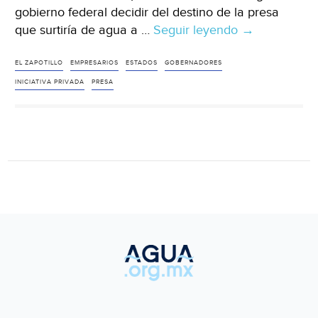
gobierno federal decidir del destino de la presa
que surtiría de agua a …
Seguir leyendo
Guadalajara:
→
“Debe
prevalecer
EL ZAPOTILLO
EMPRESARIOS
ESTADOS
GOBERNADORES
el
INICIATIVA PRIVADA
PRESA
bien
común”
en
caso
El
Zapotillo:
iniciativa
privada
(Milenio)