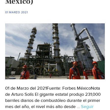
México)
nativas
en
01 MARZO 2021
Hermosillo
(Proyecto
Puente)
01 de Marzo del 2021Fuente: Forbes MéxicoNota
de Arturo Solís El gigante estatal produjo 231,000
barriles diarios de combustóleo durante el primer
mes del año, el nivel más alto desde …
Seguir