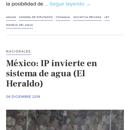
la posibilidad de …
Seguir leyendo
CDMX:
→
Morena
alista
AGUAS
CÁMARA DE DIPUTADOS
CONAGUA
INICIATIVA PRIVADA
LEY
Ley
MANEJO DEL AGUA
para
que
IP
NACIONALES
acceda
México: IP invierte en
al
manejo
sistema de agua (El
del
Heraldo)
agua
(Punto
06 DICIEMBRE 2019
por
punto
)