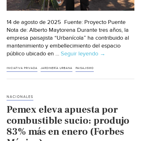
14 de agosto de 2025 Fuente: Proyecto Puente
Nota de: Alberto Maytorena Durante tres años, la
empresa paisajista “Urbanícola” ha contribuido al
mantenimiento y embellecimiento del espacio
público ubicado en …
Seguir leyendo
Sonora
→
–
Urbanícola:
INICIATIVA PRIVADA
JARDINERÍA URBANA
PAISAJISMO
empresa
paisajista
crea
NACIONALES
jardines
Pemex eleva apuesta por
ahorradores
de
combustible sucio: produjo
agua
83% más en enero (Forbes
y
plantas