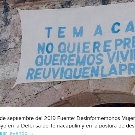
de septiembre del 2019 Fuente: DesInformemonos Mujere
yo en la Defensa de Temacapulín y en la postura de desm
uir leyendo
México:
→