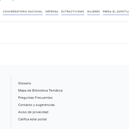
Mujeres
de
CONVERSATORIO NACIONAL
DEFENSA
EXTRACTIVISMO
MUJERES
PRESA EL ZAPOTIL
16
estados
exigen
a
AMLO
frenar
El
Zapotillo
y
Glosario
otros
Mapa de Biblioteca Temática
proyectos
Preguntas Frecuentes
extractivistas
Contacto y sugerencias
(DesInformemonos)
Aviso de privacidad
Califica este portal