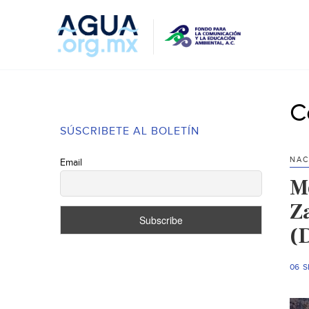
C
SÚSCRIBETE AL BOLETÍN
NAC
Email
M
Za
(
06 S