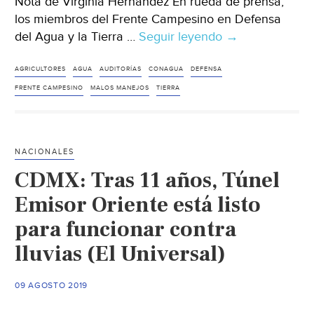
Nota de Virginia Hernández En rueda de prensa,
los miembros del Frente Campesino en Defensa
del Agua y la Tierra …
Seguir leyendo
Coahuila:
→
Productores
agrícolas
AGRICULTORES
AGUA
AUDITORÍAS
CONAGUA
DEFENSA
denuncian
FRENTE CAMPESINO
MALOS MANEJOS
TIERRA
presunto
‘huachicoleo’
del
NACIONALES
agua
CDMX: Tras 11 años, Túnel
en
La
Emisor Oriente está listo
Laguna
para funcionar contra
(El
lluvias (El Universal)
Siglo
de
Torreón)
09 AGOSTO 2019