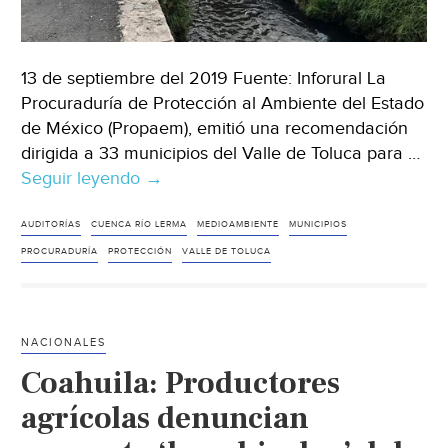
13 de septiembre del 2019 Fuente: Inforural La
Procuraduría de Protección al Ambiente del Estado
de México (Propaem), emitió una recomendación
dirigida a 33 municipios del Valle de Toluca para …
Seguir leyendo
México:
→
Piden
a
AUDITORÍAS
CUENCA RÍO LERMA
MEDIOAMBIENTE
MUNICIPIOS
municipios
PROCURADURÍA
PROTECCIÓN
VALLE DE TOLUCA
prevenir
y
controlar
NACIONALES
contaminación
Coahuila: Productores
del
río
agrícolas denuncian
Lerma