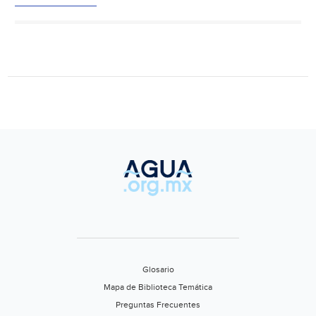
Túnel
Emisor
Oriente
está
listo
para
funcionar
contra
lluvias
(El
Universal)
Glosario
Mapa de Biblioteca Temática
Preguntas Frecuentes