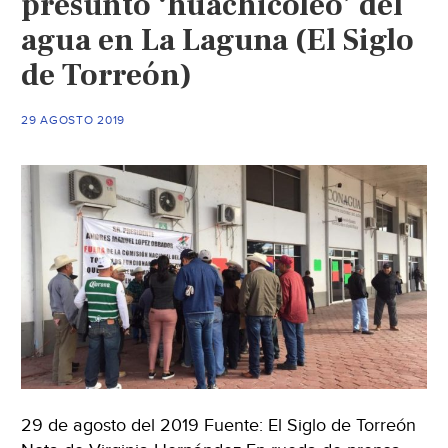
presunto ‘huachicoleo’ del
(Inforural)
agua en La Laguna (El Siglo
de Torreón)
29 AGOSTO 2019
29 de agosto del 2019 Fuente: El Siglo de Torreón