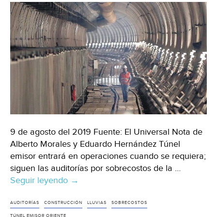
9 de agosto del 2019 Fuente: El Universal Nota de
Alberto Morales y Eduardo Hernández Túnel
emisor entrará en operaciones cuando se requiera;
siguen las auditorías por sobrecostos de la …
Seguir leyendo
CDMX:
→
Tras
11
AUDITORÍAS
CONSTRUCCIÓN
LLUVIAS
SOBRECOSTOS
años,
TÚNEL EMISOR ORIENTE