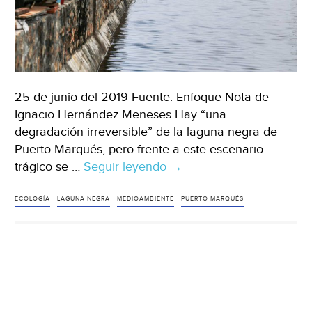
25 de junio del 2019 Fuente: Enfoque Nota de
Ignacio Hernández Meneses Hay “una
degradación irreversible” de la laguna negra de
Puerto Marqués, pero frente a este escenario
trágico se …
Seguir leyendo
Guerrero:
→
“Degradación
irreversible”,
ECOLOGÍA
LAGUNA NEGRA
MEDIOAMBIENTE
PUERTO MARQUÉS
la
laguna
de
Puerto
Marqués:
Consejero