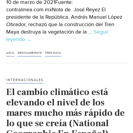
10 de marzo de 2021Fuente:
contralinea.com.mxNota de José Reyez El
presidente de la República, Andrés Manuel López
Obrador, rechazó que la construcción del Tren
Maya destruya la vegetación de la …
Seguir
leyendo
Asegura
→
López
Obrador
AMLO
MEDIOAMBIENTE
TREN MAYA
que
el
Tren
INTERNACIONALES
Maya
El cambio climático está
no
destruirá
elevando el nivel de los
el
mares mucho más rápido de
medio
lo que se creía (National
ambiente
(Contralínea)