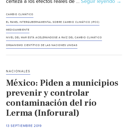
certeza a los efectos reales de …
Seguir leyendo
El
→
camb
climá
CAMBIO CLIMÁTICO
está
EL PANEL INTERGUBERNAMENTAL SOBRE CAMBIO CLIMÁTICO (IPCC)
elev
MEDIOAMBIENTE
el
NIVEL DEL MAR ESTÁ ACELERÁNDOSE A RAÍZ DEL CAMBIO CLIMÁTICO
nivel
ORGANISMO CIENTÍFICO DE LAS NACIONES UNIDAS
de
los
mare
NACIONALES
muc
más
México: Piden a municipios
rápi
prevenir y controlar
de
contaminación del río
lo
que
Lerma (Inforural)
se
creía
13 SEPTIEMBRE 2019