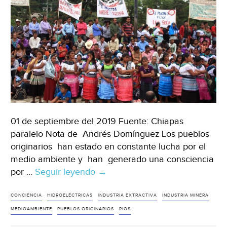
01 de septiembre del 2019 Fuente: Chiapas
paralelo Nota de Andrés Domínguez Los pueblos
originarios han estado en constante lucha por el
medio ambiente y han generado una consciencia
por …
Seguir leyendo
Chiapas:
→
Los
conflictos
CONCIENCIA
HIDROELÉCTRICAS
INDUSTRIA EXTRACTIVA
INDUSTRIA MINERA
futuros
MEDIOAMBIENTE
PUEBLOS ORIGINARIOS
RIOS
en