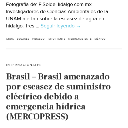
Fotografía de: ElSoldeHidalgo.com.mx
Investigadores de Ciencias Ambientales de la
UNAM alertan sobre la escasez de agua en
hidalgo. Tres …
Seguir leyendo
Hidalgo-
→
Alertan
de
AGUA
ESCASEZ
HIDALGO
IMPORTANTE
MEDIOAMBIENTE
MÉXICO
escasez
de
agua
INTERNACIONALES
en
Brasil – Brasil amenazado
Hidalgo.
(EL
por escasez de suministro
SOL
eléctrico debido a
DE
emergencia hídrica
HIDALGO)
(MERCOPRESS)