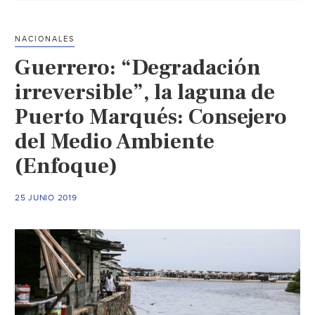
el
estado
NACIONALES
por
Guerrero: “Degradación
la
defensa
irreversible”, la laguna de
del
Puerto Marqués: Consejero
territorio
del Medio Ambiente
(Chiapas
paralelo)
(Enfoque)
25 JUNIO 2019