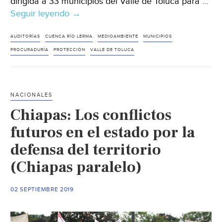
dirigida a 33 municipios del Valle de Toluca para …
Seguir leyendo
México:
→
Piden
a
AUDITORÍAS
CUENCA RÍO LERMA
MEDIOAMBIENTE
MUNICIPIOS
municipios
PROCURADURÍA
PROTECCIÓN
VALLE DE TOLUCA
prevenir
y
controlar
NACIONALES
contaminación
Chiapas: Los conflictos
del
río
futuros en el estado por la
Lerma
defensa del territorio
(Inforural)
(Chiapas paralelo)
02 SEPTIEMBRE 2019