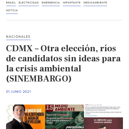
Brasil
BRASIL
ELECTRICIDAD
EMERGENCIA
IMPORTANTE
MEDIOAMBIENTE
amenazado
NOTICIA
por
escasez
de
NACIONALES
suministro
CDMX – Otra elección, ríos
eléctrico
debido
de candidatos sin ideas para
a
la crisis ambiental
emergencia
(SINEMBARGO)
hídrica
(MERCOPRESS)
01 JUNIO 2021