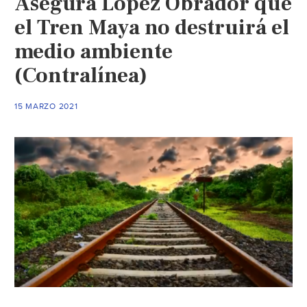
Asegura López Obrador que
sin
ideas
el Tren Maya no destruirá el
para
medio ambiente
la
(Contralínea)
crisis
ambiental
(SINEMB
15 MARZO 2021