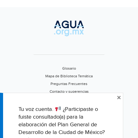
del
Medio
Ambiente
(Enfoque)
Glosario
Mapa de Biblioteca Temática
Preguntas Frecuentes
Contacto y sugerencias
×
Aviso de privacidad
Califica este portal
Tu voz cuenta.
¿Participaste o
fuiste consultado(a) para la
elaboración del Plan General de
Desarrollo de la Ciudad de México?