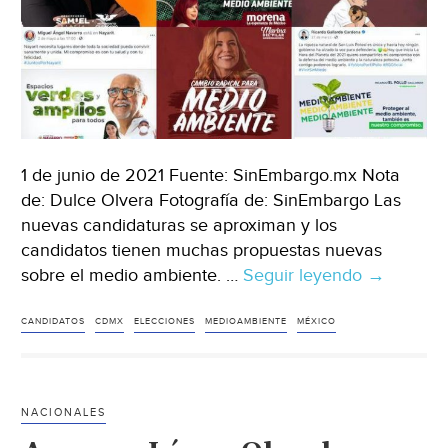
1 de junio de 2021 Fuente: SinEmbargo.mx Nota
de: Dulce Olvera Fotografía de: SinEmbargo Las
nuevas candidaturas se aproximan y los
candidatos tienen muchas propuestas nuevas
sobre el medio ambiente. …
Seguir leyendo
CDMX
→
–
Otra
CANDIDATOS
CDMX
ELECCIONES
MEDIOAMBIENTE
MÉXICO
elección,
ríos
de
NACIONALES
candidato