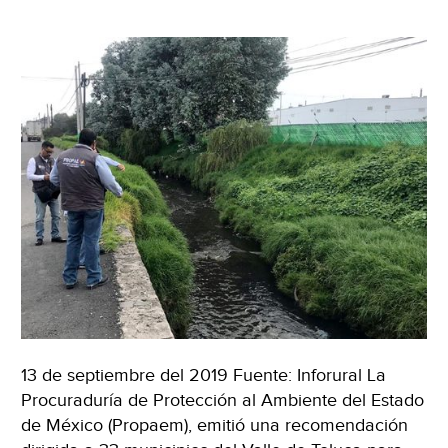
(Nati
Geog
En
Espa
13 de septiembre del 2019 Fuente: Inforural La
Procuraduría de Protección al Ambiente del Estado
de México (Propaem), emitió una recomendación