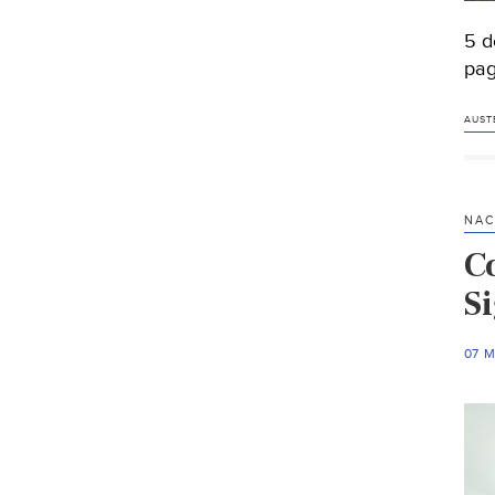
5 d
pag
AUST
NAC
C
S
07 