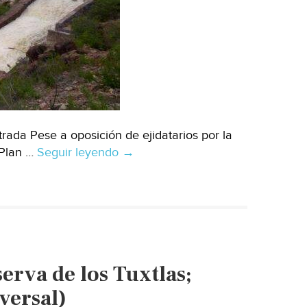
rada Pese a oposición de ejidatarios por la
 Plan …
Seguir leyendo
San
→
Luis
Potosí:
Buscaran
atender
demandas
de
erva de los Tuxtlas;
ejidatarios
por
versal)
presa