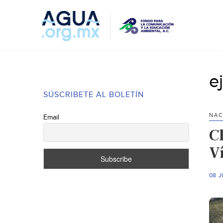
e
SÚSCRIBETE AL BOLETÍN
NAC
Email
C
V
08 J