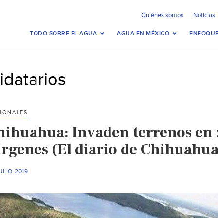
Quiénes somos
Noticias
TODO SOBRE EL AGUA
AGUA EN MÉXICO
ENFOQUE
jidatarios
IONALES
hihuahua: Invaden terrenos en z
írgenes (El diario de Chihuahua
ULIO 2019