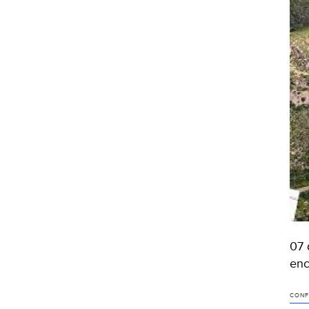
07 
enc
CONF