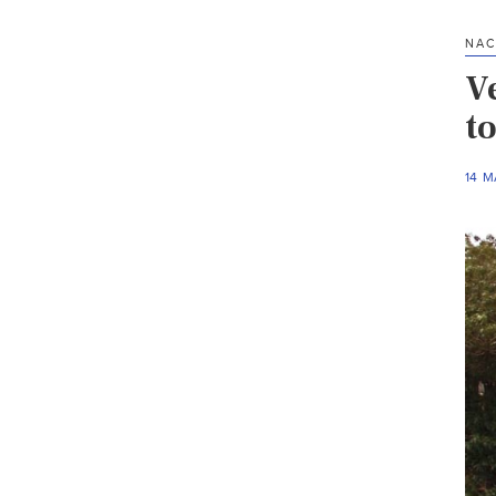
NAC
V
t
14 M