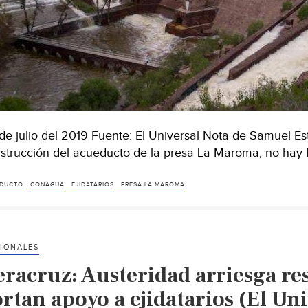
de julio del 2019 Fuente: El Universal Nota de Samuel Est
strucción del acueducto de la presa La Maroma, no hay
DUCTO
CONAGUA
EJIDATARIOS
PRESA LA MAROMA
IONALES
eracruz: Austeridad arriesga res
rtan apoyo a ejidatarios (El Uni