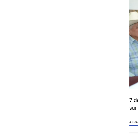
7 d
sur
AGUA