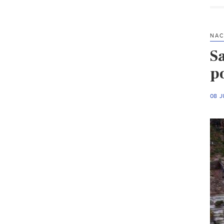
NAC
S
p
08 J