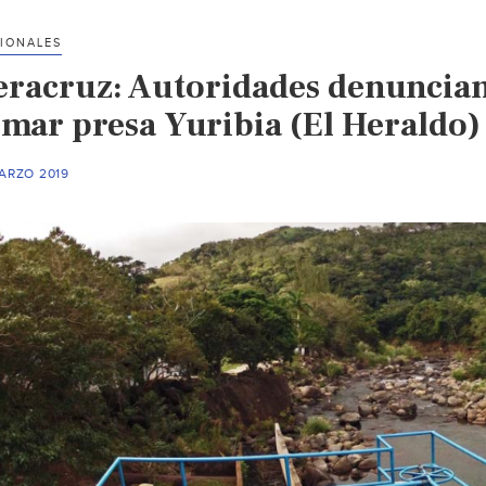
IONALES
eracruz: Autoridades denuncian 
omar presa Yuribia (El Heraldo)
ARZO 2019