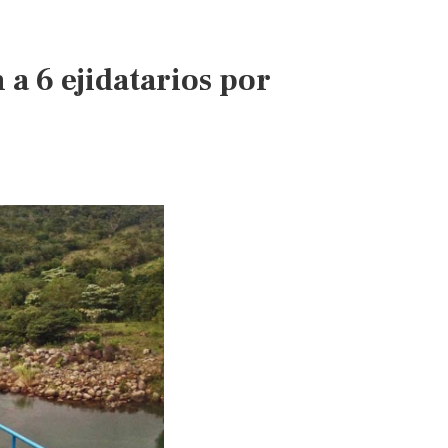
de
agua
(El
a 6 ejidatarios por
Siglo
de
Torreón)