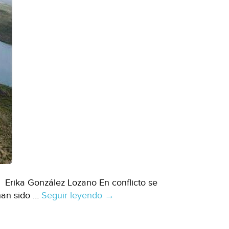
e Erika González Lozano En conflicto se
han sido …
Seguir leyendo
Chihuahua:
→
Invaden
terrenos