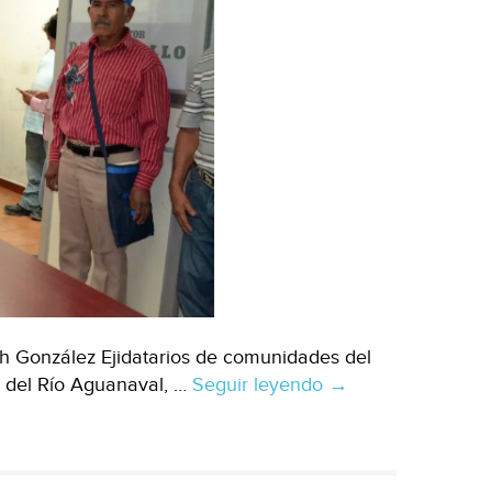
th González Ejidatarios de comunidades del
a del Río Aguanaval, …
Seguir leyendo
Coahuila:
→
Ejidatarios
detectan
“huachicoleo”