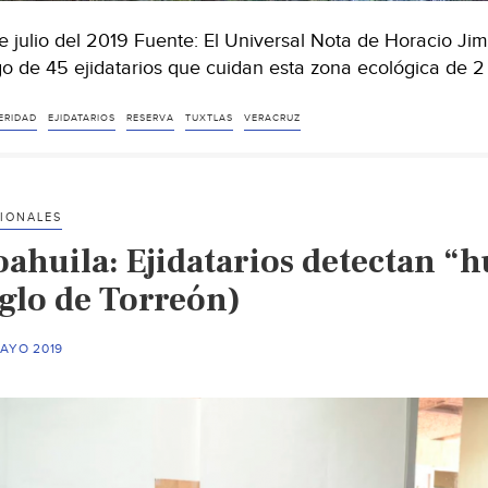
e julio del 2019 Fuente: El Universal Nota de Horacio Ji
o de 45 ejidatarios que cuidan esta zona ecológica de 
ERIDAD
EJIDATARIOS
RESERVA
TUXTLAS
VERACRUZ
IONALES
oahuila: Ejidatarios detectan “h
iglo de Torreón)
MAYO 2019