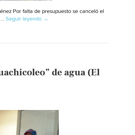
ménez Por falta de presupuesto se canceló el
2 …
Seguir leyendo
Veracruz:
→
Austeridad
arriesga
reserva
de
los
Tuxtlas;
uachicoleo” de agua (El
cortan
apoyo
a
ejidatarios
(El
Universal)