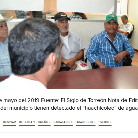
e mayo del 2019 Fuente: El Siglo de Torreón Nota de Edi
 del municipio tienen detectado el “huachicoleo” de agu
DESVIAR
DETECTAN
DUEÑOS
EJIDATARIOS
HUACHICOLE
PREDIOS