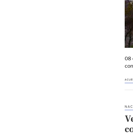
08 
con
ACUE
NAC
V
co