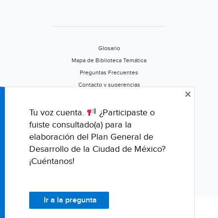
Glosario
Mapa de Biblioteca Temática
Preguntas Frecuentes
Contacto y sugerencias
×
Aviso de privacidad
Califica este portal
Tu voz cuenta.
¿Participaste o
fuiste consultado(a) para la
elaboración del Plan General de
Desarrollo de la Ciudad de México?
¡Cuéntanos!
Ir a la pregunta
© Fondo para la Comunicación y la Educación Ambiental, A.C.