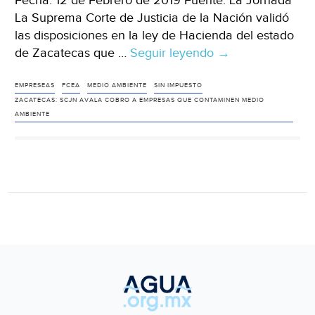
Fecha: 12 de Febrero de 2019 Fuente: La Jornada
La Suprema Corte de Justicia de la Nación validó
las disposiciones en la ley de Hacienda del estado
de Zacatecas que …
Seguir leyendo
Zacatecas:
→
SCJN
avala
EMPRESEAS
FCEA
MEDIO AMBIENTE
SIN IMPUESTO
ZACATECAS: SCJN AVALA COBRO A EMPRESAS QUE CONTAMINEN MEDIO
cobro
AMBIENTE
a
empresas
que
contaminen
medio
ambiente
(La
Jornada)