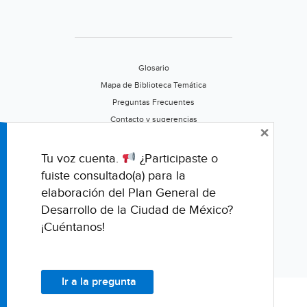
Glosario
Mapa de Biblioteca Temática
Preguntas Frecuentes
Contacto y sugerencias
×
Aviso de privacidad
Califica este portal
Tu voz cuenta.
¿Participaste o
fuiste consultado(a) para la
elaboración del Plan General de
Desarrollo de la Ciudad de México?
¡Cuéntanos!
Ir a la pregunta
© Fondo para la Comunicación y la Educación Ambiental, A.C.