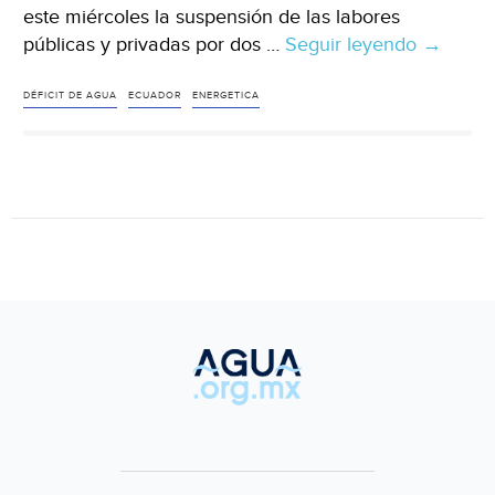
este miércoles la suspensión de las labores
públicas y privadas por dos …
Seguir leyendo
Mundo
→
–
Ecuador
DÉFICIT DE AGUA
ECUADOR
ENERGETICA
suspen
labores
por
dos
días
por
falta
de
agua
(La
Jornada