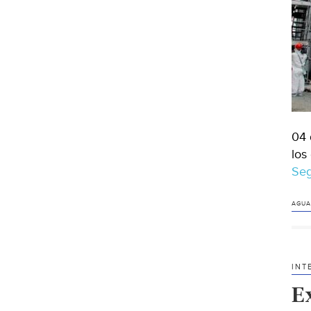
04 
los
Seg
AGUA
INT
E