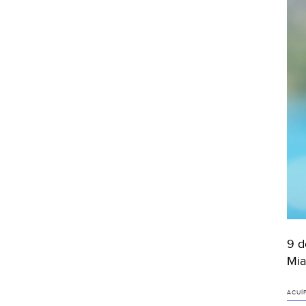
9 d
Mia
ACUÍ