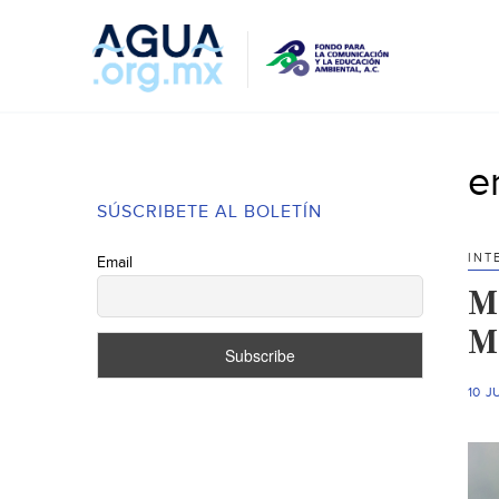
e
SÚSCRIBETE AL BOLETÍN
INT
Email
M
M
10 J