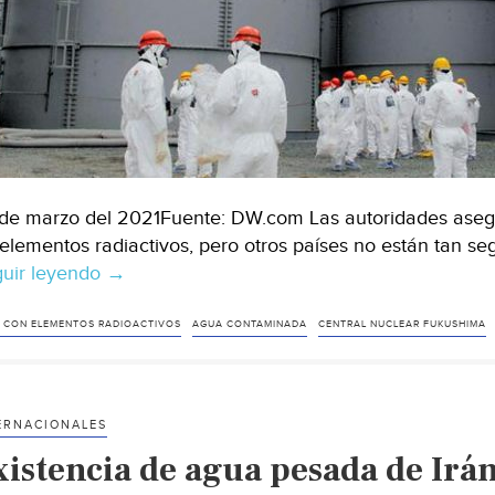
de marzo del 2021Fuente: DW.com Las autoridades asegu
 elementos radiactivos, pero otros países no están tan seg
uir leyendo
Japón
→
insiste:
agua
 CON ELEMENTOS RADIOACTIVOS
AGUA CONTAMINADA
CENTRAL NUCLEAR FUKUSHIMA
contaminada
de
Fukushima
ERNACIONALES
será
xistencia de agua pesada de Irán
lanzada
al