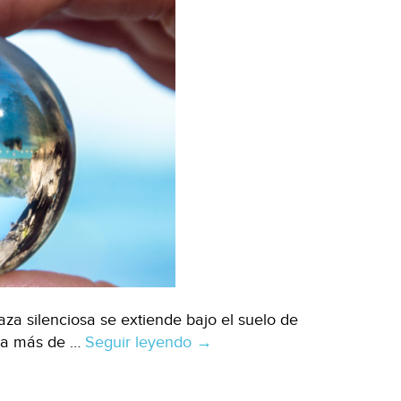
a silenciosa se extiende bajo el suelo de
ara más de …
Seguir leyendo
Mundo
→
–
Contaminación