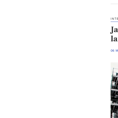
INT
J
l
06 