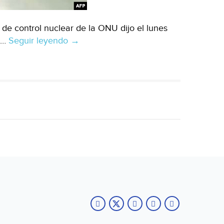
e control nuclear de la ONU dijo el lunes
a …
Seguir leyendo
Existencia
→
de
agua
pesada
de
Irán
excede
límite
autorizado:
AIEA
(VOA)