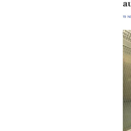
a
19 N