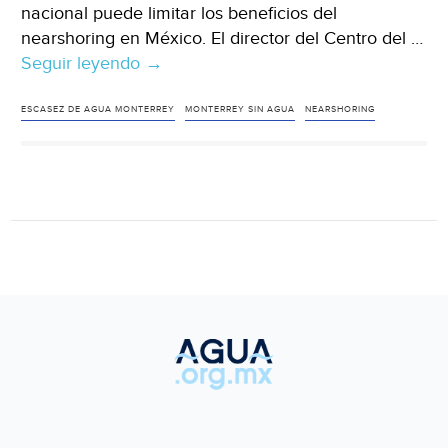
nacional puede limitar los beneficios del
nearshoring en México. El director del Centro del …
Seguir leyendo
Nuevo
→
León-
La
ESCASEZ DE AGUA MONTERREY
MONTERREY SIN AGUA
NEARSHORING
escasez
de
agua
es
un
riesgo
para
las
empresas
y
el
nearshoring
(Expansión)