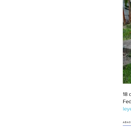
18 
Fed
le
ABAS