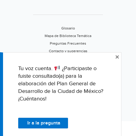
óptima
(El
Sol
de
Glosario
México
Mapa de Biblioteca Temática
Preguntas Frecuentes
Contacto y sugerencias
×
Aviso de privacidad
Califica este portal
Tu voz cuenta.
¿Participaste o
fuiste consultado(a) para la
elaboración del Plan General de
Desarrollo de la Ciudad de México?
¡Cuéntanos!
Ir a la pregunta
© Fondo para la Comunicación y la Educación Ambiental, A.C.