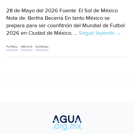
28 de Mayo del 2026 Fuente: El Sol de México
Nota de: Bertha Becerra En tanto México se
prepara para ser coanfitrión del Mundial de Futbol
2026 en Ciudad de México, …
Seguir leyendo
México
→
–
México
FUTBOL
MÉXICO
MUNDIAL
tambié
debe
ser
hospita
en
el
Mundia
demost
seguri
hídrica:
Agua