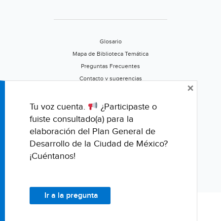
Glosario
Mapa de Biblioteca Temática
Preguntas Frecuentes
Contacto y sugerencias
×
Aviso de privacidad
Califica este portal
Tu voz cuenta.
¿Participaste o
fuiste consultado(a) para la
elaboración del Plan General de
Desarrollo de la Ciudad de México?
¡Cuéntanos!
Ir a la pregunta
© Fondo para la Comunicación y la Educación Ambiental, A.C.