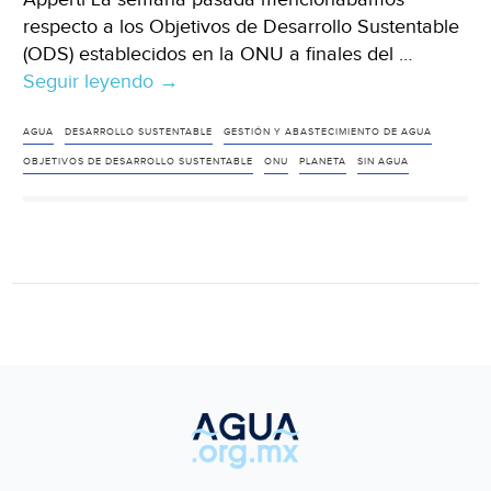
respecto a los Objetivos de Desarrollo Sustentable
(ODS) establecidos en la ONU a finales del …
Seguir leyendo
El
→
agua,
Objetivo
AGUA
DESARROLLO SUSTENTABLE
GESTIÓN Y ABASTECIMIENTO DE AGUA
de
OBJETIVOS DE DESARROLLO SUSTENTABLE
ONU
PLANETA
SIN AGUA
Desarrollo
Sustentable
(Milenio)