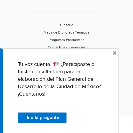
Glosario
Mapa de Biblioteca Temática
Preguntas Frecuentes
Contacto y sugerencias
×
Aviso de privacidad
Califica este portal
Tu voz cuenta.
¿Participaste o
fuiste consultado(a) para la
elaboración del Plan General de
Desarrollo de la Ciudad de México?
¡Cuéntanos!
Ir a la pregunta
© Fondo para la Comunicación y la Educación Ambiental, A.C.