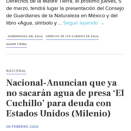
Derechos de la Madre Tierra, el próximo jueves, 5
de marzo, tendrá lugar la presentación del Consejo
de Guardianes de la Naturaleza en México y del
libro «Agua, símbolo y …
Seguir leyendo
Webinar-
→
Derechos
de
: GOBERNANZA DEL AGUA
DERECHO DE LOS CUERPOS DE AGUA
los
MADRE TIERRA
ríos
desde
la
NACIONAL
perspectiva
Nacional-Anuncian que ya
del
derecho
no sacarán agua de presa ‘El
de
Cuchillo’ para deuda con
lo
Estados Unidos (Milenio)
viviente
(Derechos
de
06 FEBRERO 2026