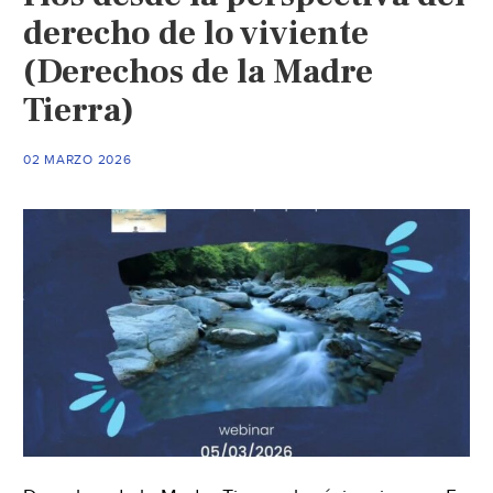
derecho de lo viviente
agua
(El
(Derechos de la Madre
Sol
Tierra)
de
San
Juan
02 MARZO 2026
del
Río)