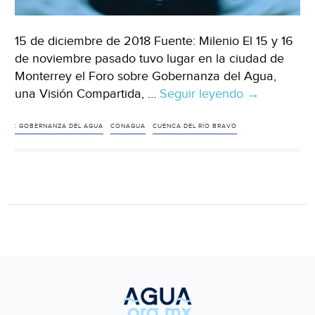
15 de diciembre de 2018 Fuente: Milenio El 15 y 16
de noviembre pasado tuvo lugar en la ciudad de
Monterrey el Foro sobre Gobernanza del Agua,
una Visión Compartida, …
Seguir leyendo
Política
→
hídrica
nacional,
: GOBERNANZA DEL AGUA
CONAGUA
CUENCA DEL RÍO BRAVO
¿qué
sigue?
(Milenio)