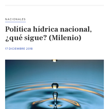
no
saca
agua
NACIONALES
de
Política hídrica nacional,
pres
‘El
¿qué sigue? (Milenio)
Cuchi
para
17 DICIEMBRE 2018
deud
con
Estad
Unid
(Milen