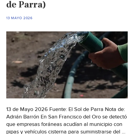
de Parra)
el
Gobierno
13 MAYO 2026
de
Claudia
Sheinbaum
y
la
Conagua
investigan
presuntos
vínculos
entre
el
crimen
13 de Mayo 2026 Fuente: El Sol de Parra Nota de:
organizado
Adrián Barrón En San Francisco del Oro se detectó
y
que empresas foráneas acudían al municipio con
la
pipas y vehículos cisterna para suministrarse del …
distribución