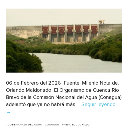
la
Madre
Tierra)
06 de Febrero del 2026 Fuente: Milenio Nota de:
Orlando Maldonado El Organismo de Cuenca Río
Bravo de la Comisión Nacional del Agua (Conagua)
adelantó que ya no habrá más …
Seguir leyendo
Nacio
→
Anun
que
ya
: GOBERNANZA DEL AGUA
CONAGUA
PRESA EL CUCHILLO