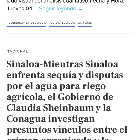
lado visual del análisis cualitativo Fecha y Hora:
Jueves 04 …
Seguir leyendo
Nubes,
→
gráficas
y
: GOBERNANZA DEL AGUA
"CUIDA" EL AGUA
ANÁLISIS
decisiones:
el
lado
NACIONAL
visual
Sinaloa-Mientras Sinaloa
del
análisis
enfrenta sequía y disputas
cualitativo
por el agua para riego
(MAXQDA)
agrícola, el Gobierno de
Claudia Sheinbaum y la
Conagua investigan
presuntos vínculos entre el