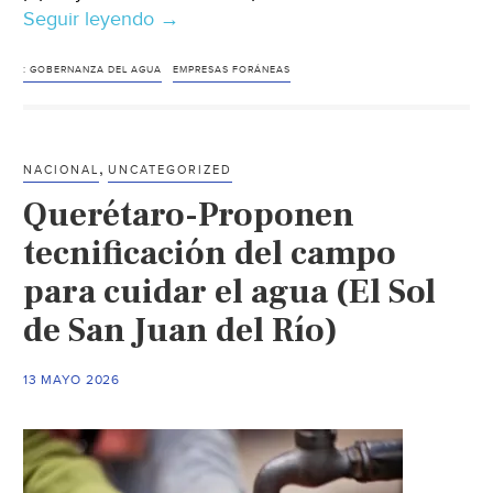
Seguir leyendo
Internacional-
→
ilegal
Empresas
del
foráneas
: GOBERNANZA DEL AGUA
EMPRESAS FORÁNEAS
recurso
extraían
en
hasta
distritos
30
operados
,
NACIONAL
UNCATEGORIZED
mil
por
Querétaro-Proponen
litros
asociaciones
de
tecnificación del campo
civiles
agua
(El
para cuidar el agua (El Sol
gratis
Imparcial)
de San Juan del Río)
en
San
Francisco
13 MAYO 2026
del
Oro
(El
Sol