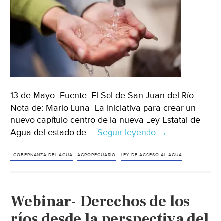
de
Parra)
13 de Mayo Fuente: El Sol de San Juan del Río
Nota de: Mario Luna La iniciativa para crear un
nuevo capítulo dentro de la nueva Ley Estatal de
Agua del estado de …
Seguir leyendo
Querétaro-
→
Proponen
tecnificación
: GOBERNANZA DEL AGUA
AGROPECUARIO
LEY DE ACCESO AL AGUA
del
campo
para
Webinar- Derechos de los
cuidar
ríos desde la perspectiva del
el