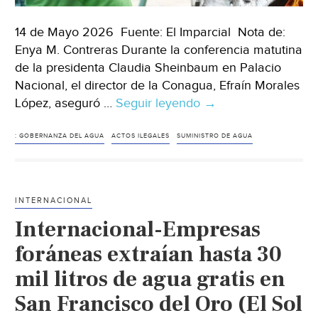
14 de Mayo 2026 Fuente: El Imparcial Nota de:
Enya M. Contreras Durante la conferencia matutina
de la presidenta Claudia Sheinbaum en Palacio
Nacional, el director de la Conagua, Efraín Morales
López, aseguró …
Seguir leyendo
Sinaloa-
→
Mientras
Sinaloa
: GOBERNANZA DEL AGUA
ACTOS ILEGALES
SUMINISTRO DE AGUA
enfrenta
sequía
y
INTERNACIONAL
disputas
Internacional-Empresas
por
el
foráneas extraían hasta 30
agua
mil litros de agua gratis en
para
San Francisco del Oro (El Sol
riego
agrícola,