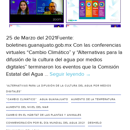
25 de Marzo del 2021Fuente:
boletines.guanajuato.gob.mx Con las conferencias
virtuales “Cambio Climático” y “Alternativas para la
difusión de la cultura del agua por medios
digitales” terminaron los eventos que la Comisión
Estatal del Agua …
Seguir leyendo
Concluyen
→
eventos
“ALTERNATIVAS PARA LA DIFUSIÓN DE LA CULTURA DEL AGUA POR MEDIOS
virtuales
DIGITALES”
en
“CAMBIO CLIMÁTICO”
AGUA GUANAJUATO
AUMENTO DE LA TEMPERATURA
la
AUMENTO DEL NIVEL DEL MAR
semana
CAMBIO EN EL HÁBITAT DE LAS PLANTAS Y ANIMALES
de
CONMEMORACIÓN POR EL DÍA MUNDIAL DEL AGUA 2021
DESHIELO
conmemoración