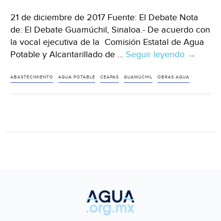
21 de diciembre de 2017 Fuente: El Debate Nota
de: El Debate Guamúchil, Sinaloa.- De acuerdo con
la vocal ejecutiva de la Comisión Estatal de Agua
Potable y Alcantarillado de …
Seguir leyendo
Sinaloa:
→
El
2018
ABASTECIMIENTO
AGUA POTABLE
CEAPAS
GUAMÚCHIL
OBRAS AGUA
traerá
más
obras
para
las
Juntas
de
Agua
Potable
(El
Debate)