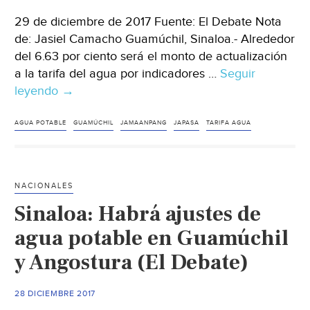
29 de diciembre de 2017 Fuente: El Debate Nota
de: Jasiel Camacho Guamúchil, Sinaloa.- Alrededor
del 6.63 por ciento será el monto de actualización
a la tarifa del agua por indicadores …
Seguir
leyendo
Sinaloa:
→
Tarifa
de
AGUA POTABLE
GUAMÚCHIL
JAMAANPANG
JAPASA
TARIFA AGUA
agua
podría
aumentar
NACIONALES
un
Sinaloa: Habrá ajustes de
6.63
por
agua potable en Guamúchil
ciento
y Angostura (El Debate)
(El
Debate)
28 DICIEMBRE 2017