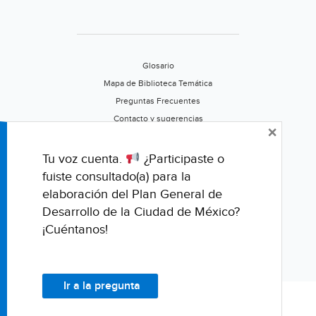
Glosario
Mapa de Biblioteca Temática
Preguntas Frecuentes
Contacto y sugerencias
×
Aviso de privacidad
Califica este portal
Tu voz cuenta.
¿Participaste o
fuiste consultado(a) para la
elaboración del Plan General de
Desarrollo de la Ciudad de México?
¡Cuéntanos!
Ir a la pregunta
© Fondo para la Comunicación y la Educación Ambiental, A.C.