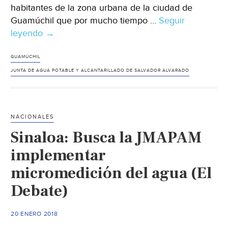
habitantes de la zona urbana de la ciudad de
Guamúchil que por mucho tiempo …
Seguir
leyendo
Sinaloa:
→
No
habrá
GUAMÚCHIL
estiaje
JUNTA DE AGUA POTABLE Y ALCANTARILLADO DE SALVADOR ALVARADO
este
año
con
NACIONALES
planta
Sinaloa: Busca la JMAPAM
potabilizadora
(Debate)
implementar
micromedición del agua (El
Debate)
20 ENERO 2018