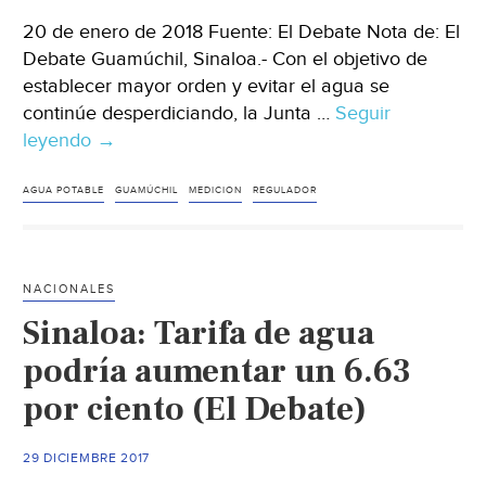
20 de enero de 2018 Fuente: El Debate Nota de: El
Debate Guamúchil, Sinaloa.- Con el objetivo de
establecer mayor orden y evitar el agua se
continúe desperdiciando, la Junta …
Seguir
leyendo
Sinaloa:
→
Busca
la
AGUA POTABLE
GUAMÚCHIL
MEDICION
REGULADOR
JMAPAM
implementar
micromedición
NACIONALES
del
Sinaloa: Tarifa de agua
agua
(El
podría aumentar un 6.63
Debate)
por ciento (El Debate)
29 DICIEMBRE 2017