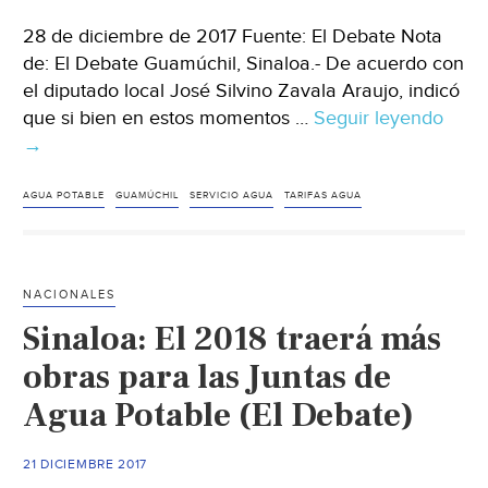
28 de diciembre de 2017 Fuente: El Debate Nota
de: El Debate Guamúchil, Sinaloa.- De acuerdo con
el diputado local José Silvino Zavala Araujo, indicó
que si bien en estos momentos …
Seguir leyendo
Sinal
→
Habr
ajust
de
AGUA POTABLE
GUAMÚCHIL
SERVICIO AGUA
TARIFAS AGUA
agua
pota
en
NACIONALES
Guam
Sinaloa: El 2018 traerá más
y
Ango
obras para las Juntas de
(El
Agua Potable (El Debate)
Deba
21 DICIEMBRE 2017