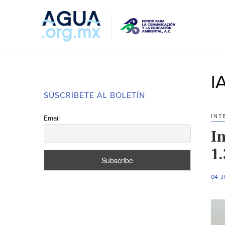
I
SÚSCRIBETE AL BOLETÍN
INT
Email
I
1.
04 J