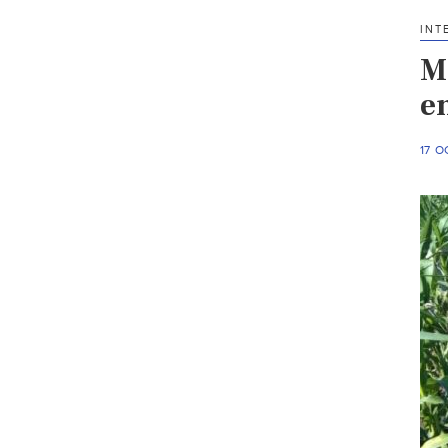
INT
Mu
e
17 