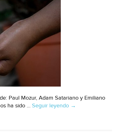
(Wired)
e: Paul Mozur, Adam Satariano y Emiliano
os ha sido …
Seguir leyendo
Mundo
→
–
De
México
a