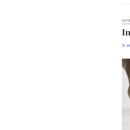
INT
I
15 A