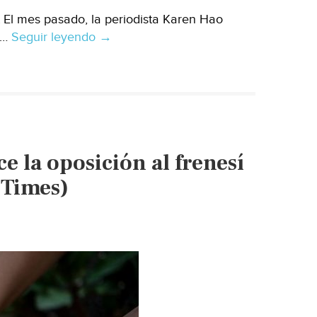
 El mes pasado, la periodista Karen Hao
 …
Seguir leyendo
Mundo
→
–
Todo
lo
que
sabes
sobre
e la oposición al frenesí
la
relación
 Times)
del
agua
con
la
IA
está
mal