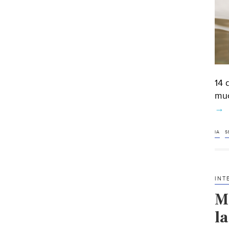
14 
muc
→
IA
S
INT
M
la