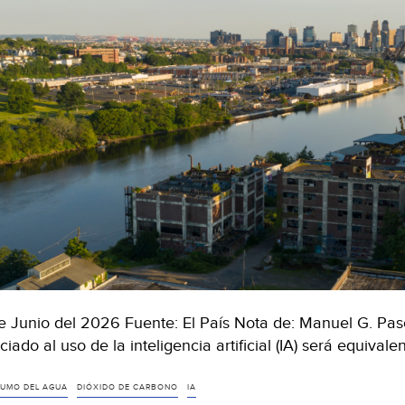
e Junio del 2026 Fuente: El País Nota de: Manuel G. Pa
ciado al uso de la inteligencia artificial (IA) será equival
UMO DEL AGUA
DIÓXIDO DE CARBONO
IA