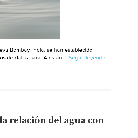
va Bombay, India, se han establecido
ros de datos para IA están …
Seguir leyendo
Internacional
La
IA
acapara
agua
en
India
(DW)
la relación del agua con