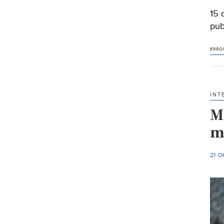
15 
pub
ERRO
INT
Mu
m
21 