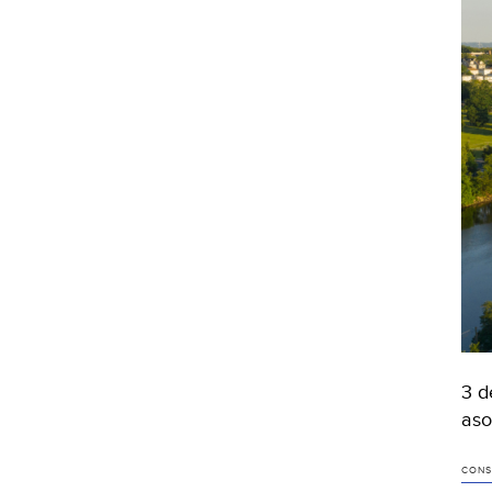
3 d
aso
CONS