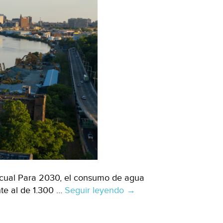
scual Para 2030, el consumo de agua
ente al de 1.300 …
Seguir leyendo
Internacional
→
–
La