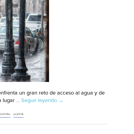
frenta un gran reto de acceso al agua y de
da lugar …
Seguir leyendo
CDMX:
→
¿Por
qué
LUVIAL
LLUVIA
Cosechar
el