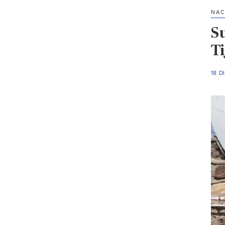
NAC
Su
T
18 D