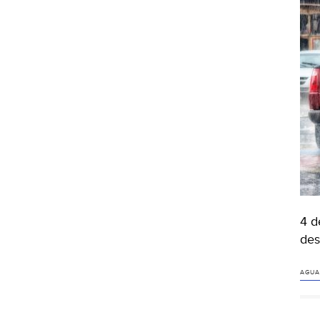
4 d
des
AGUA