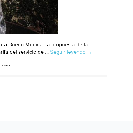
aura Bueno Medina La propuesta de la
rifa del servicio de …
Seguir leyendo
Subirían
→
los
precios
POTABLE
del
servicio
de
agua
(El
Sol
de
Tijuana)