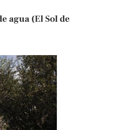
Agua
de
de agua (El Sol de
Lluvia?
(Forbes)