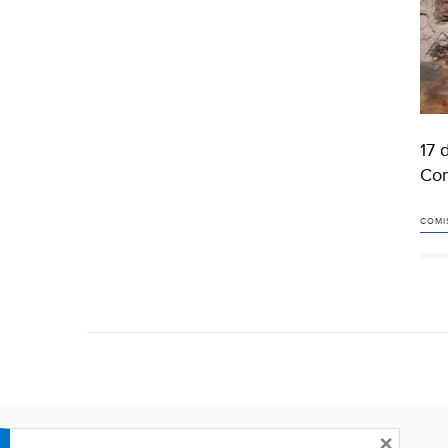
17 
Com
COMIS
×