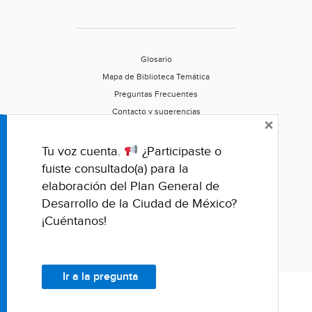
ríos
(EcoI
Glosario
Mapa de Biblioteca Temática
Preguntas Frecuentes
Contacto y sugerencias
×
Aviso de privacidad
Califica este portal
Tu voz cuenta.
¿Participaste o
fuiste consultado(a) para la
elaboración del Plan General de
Desarrollo de la Ciudad de México?
¡Cuéntanos!
Ir a la pregunta
© Fondo para la Comunicación y la Educación Ambiental, A.C.