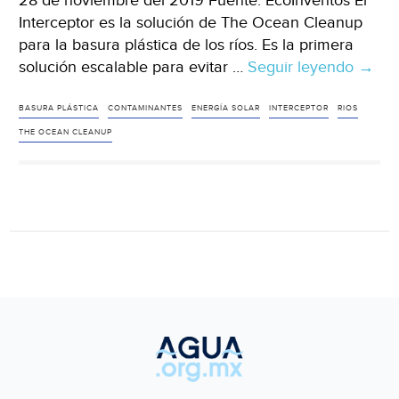
28 de noviembre del 2019 Fuente: EcoInventos El
Interceptor es la solución de The Ocean Cleanup
para la basura plástica de los ríos. Es la primera
solución escalable para evitar …
Seguir leyendo
El
→
Inter
de
BASURA PLÁSTICA
CONTAMINANTES
ENERGÍA SOLAR
INTERCEPTOR
RIOS
The
THE OCEAN CLEANUP
Ocea
Clea
saca
50.0
kg
de
plásti
al
día
de
los