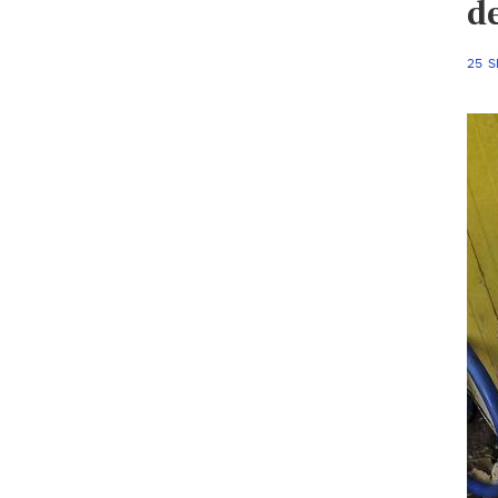
d
25 S