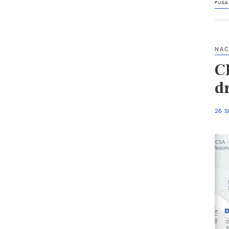
FUGA
NAC
C
dr
26 S