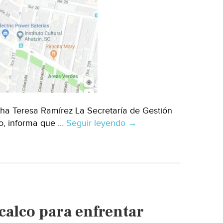
ha Teresa Ramírez La Secretaría de Gestión
co, informa que …
Seguir leyendo
CDMX:
→
Desalojan
a
200
personas
por
fuga
calco para enfrentar
d
evapores