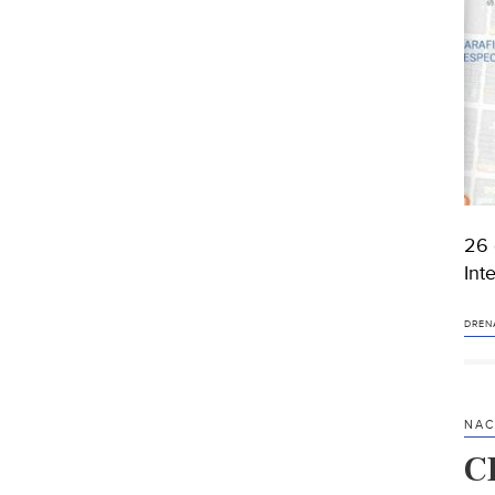
26 
Int
DREN
NAC
C