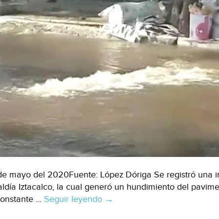
de mayo del 2020Fuente: López Dóriga Se registró una i
aldía Iztacalco, la cual generó un hundimiento del pavime
constante …
Seguir leyendo
CDMX:
→
Fuga