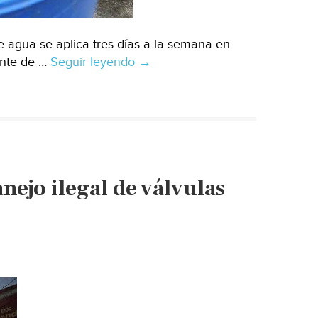
e agua se aplica tres días a la semana en
ente de …
Seguir leyendo
CDMX:
→
Pipas
llevarán
agua
a
Iztacalco
para
nejo ilegal de válvulas
enfrentar
desabasto
(Excelsior)