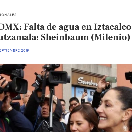
agua,
por
IONALES
el
DMX: Falta de agua en Iztacalco
manejo
ilegal
utzamala: Sheinbaum (Milenio)
de
válvulas
EPTIEMBRE 2019
(La
jornada)