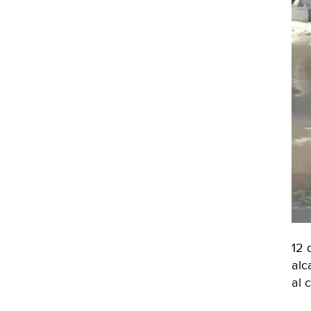
12 
alc
al 