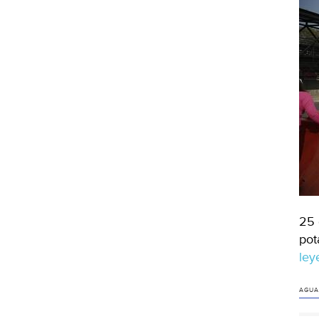
25 
pot
le
AGUA