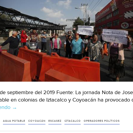
de septiembre del 2019 Fuente: La jornada Nota de Josef
able en colonias de Iztacalco y Coyoacán ha provocado 
yendo
CDMX:
→
La
falta
AGUA POTABLE
COYOACÁN
ESCASEZ
IZTACALCO
OPERADORES POLÍTICOS
de