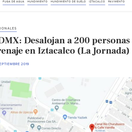
de
FUGA DE AGUA
HUNDIMIENTO
HUNDIMIENTO DE SUELO
IZTACALCO
PAVIMENTO
agua
en
Iztacalco
IONALES
provoca
DMX: Desalojan a 200 personas 
hundimiento
del
enaje en Iztacalco (La Jornada)
pavimento
(López
EPTIEMBRE 2019
Dóriga)