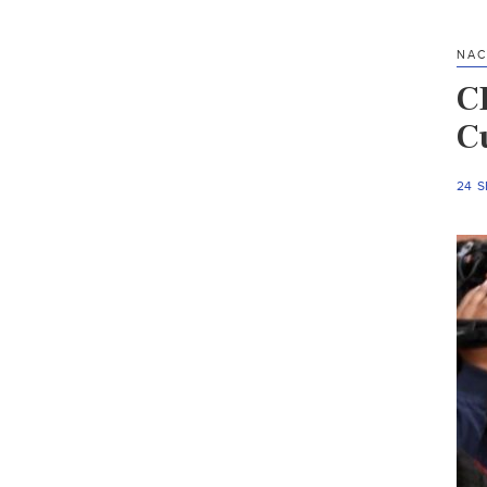
NAC
C
C
24 S