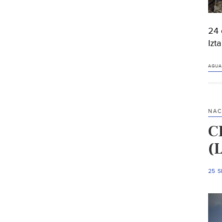
24 
Izt
AGUA
NAC
CD
(
25 S