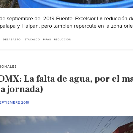
de septiembre del 2019 Fuente: Excelsior La reducción d
apalapa y Tlalpan, pero también repercute en la zona ori
DESABASTO
IZTACALCO
PIPAS
REDUCCIÓN
IONALES
MX: La falta de agua, por el ma
La jornada)
EPTIEMBRE 2019