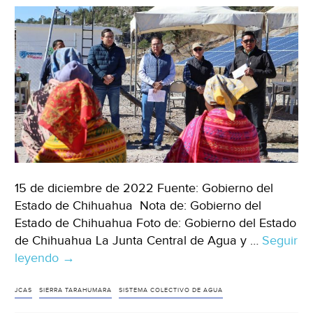
15 de diciembre de 2022 Fuente: Gobierno del
Estado de Chihuahua Nota de: Gobierno del
Estado de Chihuahua Foto de: Gobierno del Estado
de Chihuahua La Junta Central de Agua y …
Seguir
leyendo
Chihuahua-
→
Entrega
JCAS
JCAS
SIERRA TARAHUMARA
SISTEMA COLECTIVO DE AGUA
sistema