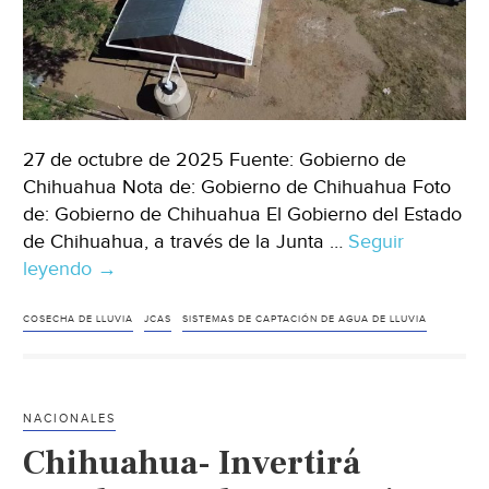
27 de octubre de 2025 Fuente: Gobierno de
Chihuahua Nota de: Gobierno de Chihuahua Foto
de: Gobierno de Chihuahua El Gobierno del Estado
de Chihuahua, a través de la Junta …
Seguir
leyendo
Chihuahua-
→
Impulsa
JCAS
COSECHA DE LLUVIA
JCAS
SISTEMAS DE CAPTACIÓN DE AGUA DE LLUVIA
instalación
de
cosechas
NACIONALES
de
Chihuahua- Invertirá
agua
de