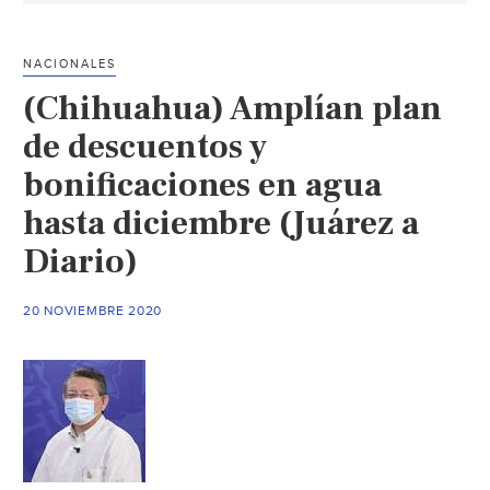
colectivo
de
NACIONALES
agua
(Chihuahua) Amplían plan
en
Guachochi
de descuentos y
(Gob.
bonificaciones en agua
de
hasta diciembre (Juárez a
Chihuahua)
Diario)
20 NOVIEMBRE 2020