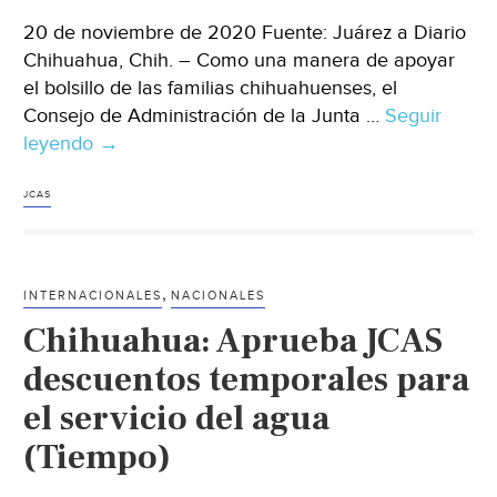
20 de noviembre de 2020 Fuente: Juárez a Diario
Chihuahua, Chih. – Como una manera de apoyar
el bolsillo de las familias chihuahuenses, el
Consejo de Administración de la Junta …
Seguir
leyendo
(Chihuahua)
→
Amplían
plan
JCAS
de
descuentos
y
,
INTERNACIONALES
NACIONALES
bonificaciones
Chihuahua: Aprueba JCAS
en
agua
descuentos temporales para
hasta
el servicio del agua
diciembre
(Tiempo)
(Juárez
a