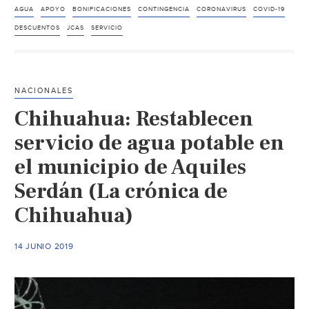
JCAS
AGUA
APOYO
BONIFICACIONES
CONTINGENCIA
CORONAVIRUS
COVID-19
descuentos
DESCUENTOS
JCAS
SERVICIO
temporales
para
el
NACIONALES
servicio
Chihuahua: Restablecen
del
agua
servicio de agua potable en
(Tiempo)
el municipio de Aquiles
Serdán (La crónica de
Chihuahua)
14 JUNIO 2019