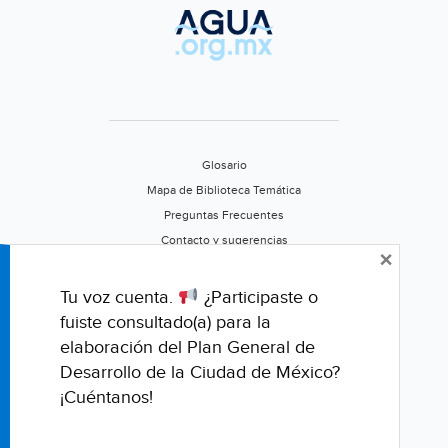
5.94%
(Tiempo)
Glosario
Mapa de Biblioteca Temática
Preguntas Frecuentes
Contacto y sugerencias
×
Aviso de privacidad
Califica este portal
Tu voz cuenta.
¿Participaste o
fuiste consultado(a) para la
elaboración del Plan General de
Desarrollo de la Ciudad de México?
¡Cuéntanos!