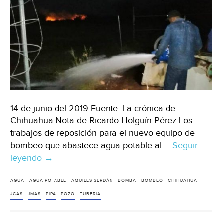
14 de junio del 2019 Fuente: La crónica de
Chihuahua Nota de Ricardo Holguín Pérez Los
trabajos de reposición para el nuevo equipo de
bombeo que abastece agua potable al …
Seguir
leyendo
Chihuahua:
→
Restablecen
servicio
AGUA
AGUA POTABLE
AQUILES SERDÁN
BOMBA
BOMBEO
CHIHUAHUA
de
JCAS
JMAS
PIPA
POZO
TUBERIA
agua
potable