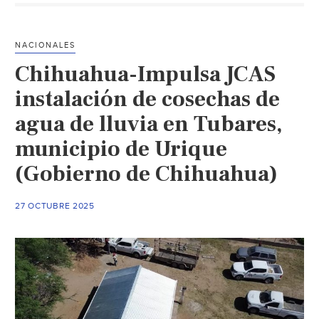
contra
acuerdo
hídrico
NACIONALES
con
Chihuahua-Impulsa JCAS
Israel
por
instalación de cosechas de
gestión
agua de lluvia en Tubares,
del
municipio de Urique
agua
(SDPnoticias)
(Gobierno de Chihuahua)
27 OCTUBRE 2025