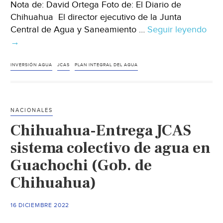
Nota de: David Ortega Foto de: El Diario de
Chihuahua El director ejecutivo de la Junta
Central de Agua y Saneamiento …
Seguir leyendo
Chi
→
Inve
Est
42
INVERSIÓN AGUA
JCAS
PLAN INTEGRAL DEL AGUA
md
par
mej
NACIONALES
aba
Chihuahua-Entrega JCAS
de
agu
sistema colectivo de agua en
en
Guachochi (Gob. de
Parr
Chihuahua)
(El
Diar
Mx)
16 DICIEMBRE 2022