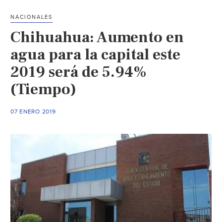
en
NACIONALES
el
Chihuahua: Aumento en
municipio
de
agua para la capital este
Aquiles
2019 será de 5.94%
Serdán
(Tiempo)
(La
crónica
de
07 ENERO 2019
Chihuahua)