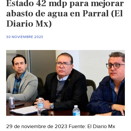
Estado 42 mdp para mejorar
lluvia
abasto de agua en Parral (El
en
Diario Mx)
Tubares,
municipio
de
30 NOVIEMBRE 2023
Urique
(Gobierno
de
Chihuahua)
29 de noviembre de 2023 Fuente: El Diario Mx