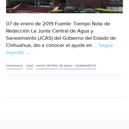
07 de enero de 2019 Fuente: Tiempo Nota de
Redacción La Junta Central de Agua y
Saneamiento (JCAS) del Gobierno del Estado de
Chihuahua, dio a conocer el ajuste en …
Seguir
leyendo
Chihuahua:
→
Aumento
en
CHIHUAHUA
JCAS
JUNTA CENTRAL DE AGUA Y SANEAMIENTO
agua
para
la
capital
este
2019
será
de