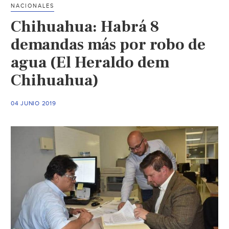
NACIONALES
en
Chihuahua: Habrá 8
la
colonia
demandas más por robo de
Coahuila
agua (El Heraldo dem
(Multimedios)
Chihuahua)
04 JUNIO 2019