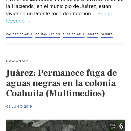
la Hacienda, en el municipio de Juárez, están
viviendo un latente foco de infección …
Seguir
leyendo
Reportan
→
fuga
de
CALIDAD DE AGUA
CONTAMINACIÓN
FUGA DE AGUA
JUÁREZ
SANGRE
agua
con
sangre
NACIONALES
en
Juárez: Permanece fuga de
Juárez,
NL
aguas negras en la colonia
(Info7)
Coahuila (Multimedios)
08 JUNIO 2019