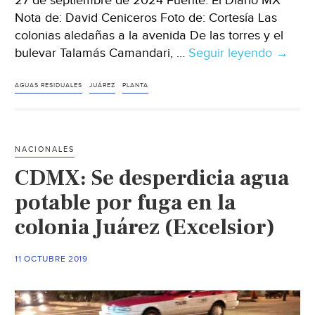
27 de septiembre de 2024 Fuente: El Diario MX
Nota de: David Ceniceros Foto de: Cortesía Las
colonias aledañas a la avenida De las torres y el
bulevar Talamás Camandari, …
Seguir leyendo
Chihu
→
–
Anunc
AGUAS RESIDUALES
JUÁREZ
PLANTA
nueva
planta
para
NACIONALES
tratar
CDMX: Se desperdicia agua
aguas
residu
potable por fuga en la
(El
colonia Juárez (Excelsior)
Diario
MX)
11 OCTUBRE 2019