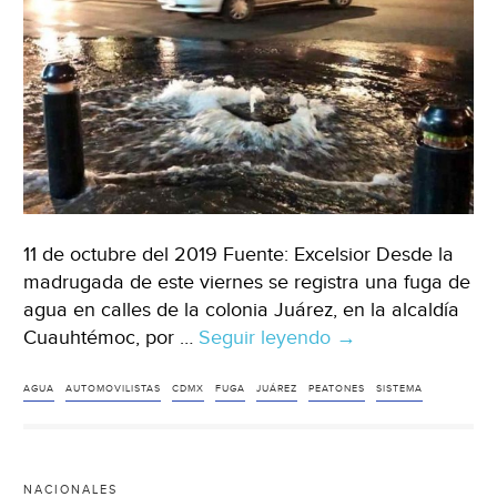
11 de octubre del 2019 Fuente: Excelsior Desde la
madrugada de este viernes se registra una fuga de
agua en calles de la colonia Juárez, en la alcaldía
Cuauhtémoc, por …
Seguir leyendo
CDMX:
→
Se
desperdicia
AGUA
AUTOMOVILISTAS
CDMX
FUGA
JUÁREZ
PEATONES
SISTEMA
agua
potable
por
NACIONALES