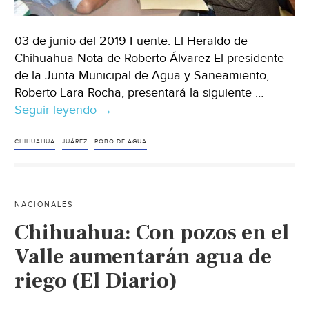
03 de junio del 2019 Fuente: El Heraldo de
Chihuahua Nota de Roberto Álvarez El presidente
de la Junta Municipal de Agua y Saneamiento,
Roberto Lara Rocha, presentará la siguiente …
Seguir leyendo
Chihuahua:
→
Habrá
8
CHIHUAHUA
JUÁREZ
ROBO DE AGUA
demandas
más
por
NACIONALES
robo
Chihuahua: Con pozos en el
de
agua
Valle aumentarán agua de
(El
riego (El Diario)
Heraldo
dem