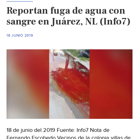
fuga
Reportan fuga de agua con
en
la
sangre en Juárez, NL (Info7)
colonia
Juárez
18 JUNIO 2019
(Excelsior)
18 de junio del 2019 Fuente: Info7 Nota de
Fernando Escobedo Vecinos de la colonia villas de