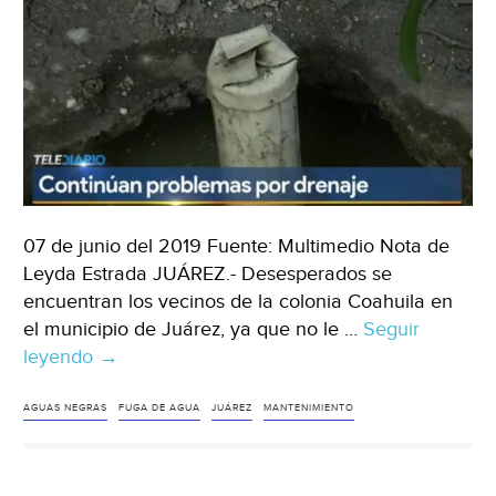
07 de junio del 2019 Fuente: Multimedio Nota de
Leyda Estrada JUÁREZ.- Desesperados se
encuentran los vecinos de la colonia Coahuila en
el municipio de Juárez, ya que no le …
Seguir
leyendo
Juárez:
→
Permanece
fuga
AGUAS NEGRAS
FUGA DE AGUA
JUÁREZ
MANTENIMIENTO
de
aguas
negras