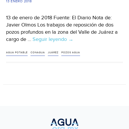
13 ENERO 2018
Chihuahua)
13 de enero de 2018 Fuente: El Diario Nota de:
Javier Olmos Los trabajos de reposición de dos
pozos profundos en la zona del Valle de Juárez a
cargo de …
Seguir leyendo
Chihuahua:
→
Con
pozos
AGUA POTABLE
CONAGUA
JUÁREZ
POZOS AGUA
en
el
Valle
aumentarán
agua
de
riego
(El
Diario)