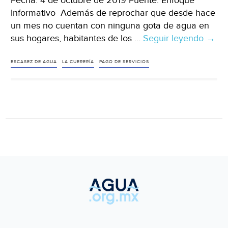
Fecha: 4 de octubre de 2019 Fuente: Enfoque
Informativo Además de reprochar que desde hace
un mes no cuentan con ninguna gota de agua en
sus hogares, habitantes de los …
Seguir leyendo
No
→
hay
agua
ESCASEZ DE AGUA
LA CUERERÍA
PAGO DE SERVICIOS
y
Cap
sigue
incr
tarifa
mens
denu
(Enf
Infor