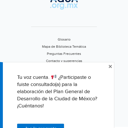
Llantada
Ávila
(La
Crónica)
Glosario
Mapa de Biblioteca Temática
Preguntas Frecuentes
Contacto y sugerencias
×
Aviso de privacidad
Califica este portal
Tu voz cuenta.
¿Participaste o
fuiste consultado(a) para la
elaboración del Plan General de
Desarrollo de la Ciudad de México?
¡Cuéntanos!