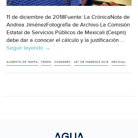
11 de diciembre de 2018Fuente: La CrónicaNota de
Andrea JiménezFotografía de Archivo La Comisión
Estatal de Servicios Públicos de Mexicali (Cespm)
debe dar a conocer el cálculo y la justificación …
Seguir leyendo
Se
→
debe
aclarar
AUMENTO DE TARIFA
CESPM
COPARMEX
LEY DE INGRESOS 2019
MEXICALI
el
cálculo
para
solicitar
alza
del
agua
en
Mexicali: