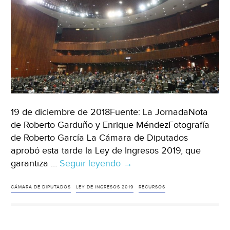
Durango)
19 de diciembre de 2018Fuente: La JornadaNota
de Roberto Garduño y Enrique MéndezFotografía
de Roberto García La Cámara de Diputados
aprobó esta tarde la Ley de Ingresos 2019, que
garantiza …
Seguir leyendo
Aprueba
→
San
Lázaro
CÁMARA DE DIPUTADOS
LEY DE INGRESOS 2019
RECURSOS
Ley
de
Ingresos