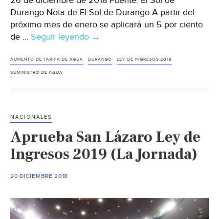
26 de diciembre de 2018 Fuente: El Sol de
Durango Nota de El Sol de Durango A partir del
próximo mes de enero se aplicará un 5 por ciento
de …
Seguir leyendo
Durango:
→
A
partir
AUMENTO DE TARIFA DE AGUA
DURANGO
LEY DE INGRESOS 2019
de
SUMINISTRO DE AGUA
enero,
aumentarán
tarifas
NACIONALES
de
Aprueba San Lázaro Ley de
agua
en
Ingresos 2019 (La Jornada)
Gómez
Palacio
20 DICIEMBRE 2018
(El
Sol
de