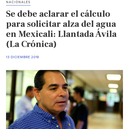
NACIONALES
2019
Se debe aclarar el cálculo
(La
Jornada)
para solicitar alza del agua
en Mexicali: Llantada Ávila
(La Crónica)
13 DICIEMBRE 2018