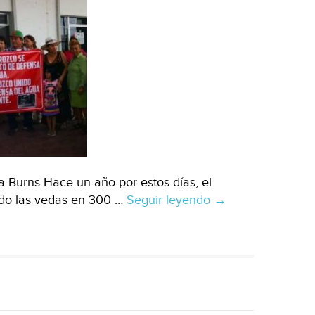
a Burns Hace un año por estos días, el
ndo las vedas en 300 …
Seguir leyendo
México:
→
A
un
año
de
los
decretos