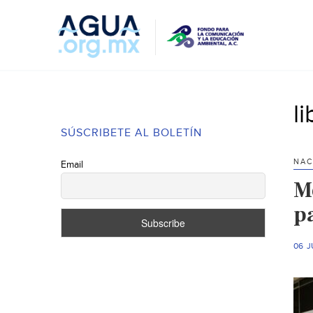
l
SÚSCRIBETE AL BOLETÍN
NAC
Email
M
p
06 J