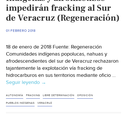
impedirán fracking al Sur
de Veracruz (Regeneración)
01 FEBRERO 2018
18 de enero de 2018 Fuente: Regeneración
Comunidades indígenas popolucas, nahuas y
afrodescendientes del sur de Veracruz rechazaron
tajantemente la explotación vía fracking de
hidrocarburos en sus territorios mediante oficio …
Seguir leyendo
Indígenas
→
y
afromestizos
AUTONOMÍA
FRACKING
LIBRE DETERMINACIÓN
OPOSICIÓN
impedirán
PUEBLOS INDÍGENAS
VERACRUZ
fracking
al
Sur