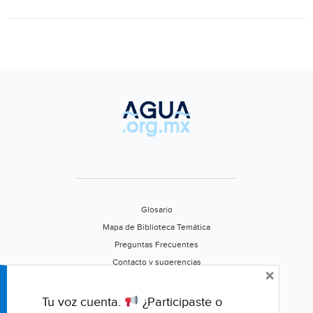
de
Veracruz
(Regeneración)
Glosario
Mapa de Biblioteca Temática
Preguntas Frecuentes
Contacto y sugerencias
×
Aviso de privacidad
Califica este portal
Tu voz cuenta.
¿Participaste o