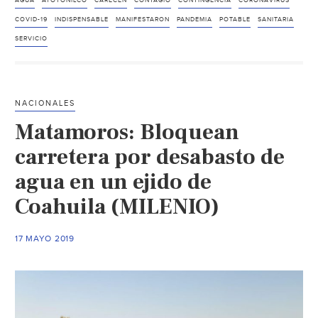
de
AGUA
ATOTONILCO
CARECEN
CONTAGIO
CONTINGENCIA
CORONAVIRUS
agua
COVID-19
INDISPENSABLE
MANIFESTARON
PANDEMIA
POTABLE
SANITARIA
en
SERVICIO
Atotonilco
el
Grande
NACIONALES
durante
Matamoros: Bloquean
contingencia
sanitaria
carretera por desabasto de
(AM)
agua en un ejido de
Coahuila (MILENIO)
17 MAYO 2019