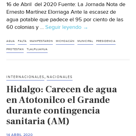
16 de Abril del 2020 Fuente: La Jornada Nota de
Ernesto Martínez Elorriaga Ante la escasez de
agua potable que padece el 95 por ciento de las
60 colonias y …
Seguir leyendo
Michoacán:
→
Protestan
por
AGUA
FALTA
MANIFESTARON
MICHOACÁN
MUNICIPAL
PRESIDENCIA
falta
PROTESTAN
TLALPUJAHUA
de
agua
en
,
INTERNACIONALES
NACIONALES
Tlalpujahua
Hidalgo: Carecen de agua
(La
Jornada)
en Atotonilco el Grande
durante contingencia
sanitaria (AM)
14 ABRIL 2020