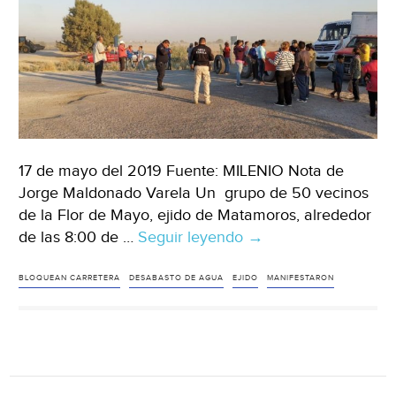
17 de mayo del 2019 Fuente: MILENIO Nota de
Jorge Maldonado Varela Un grupo de 50 vecinos
de la Flor de Mayo, ejido de Matamoros, alrededor
de las 8:00 de …
Seguir leyendo
Matamoros:
→
Bloquean
carretera
BLOQUEAN CARRETERA
DESABASTO DE AGUA
EJIDO
MANIFESTARON
por
desabasto
de
agua
en