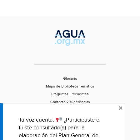
un
ejido
de
Coahuila
(MILENIO)
Glosario
Mapa de Biblioteca Temática
Preguntas Frecuentes
Contacto y sugerencias
×
Aviso de privacidad
Califica este portal
Tu voz cuenta.
¿Participaste o
fuiste consultado(a) para la
elaboración del Plan General de