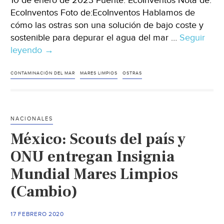
10 de enero de 2023 Fuente: EcoInventos Nota de:
EcoInventos Foto de:EcoInventos Hablamos de
cómo las ostras son una solución de bajo coste y
sostenible para depurar el agua del mar …
Seguir
leyendo
Mundo-
→
Ostras:
la
CONTAMINACIÓN DEL MAR
MARES LIMPIOS
OSTRAS
tecnología
natural
de
NACIONALES
bajo
México: Scouts del país y
coste
para
ONU entregan Insignia
limpiar
Mundial Mares Limpios
y
(Cambio)
depurar
el
agua
17 FEBRERO 2020