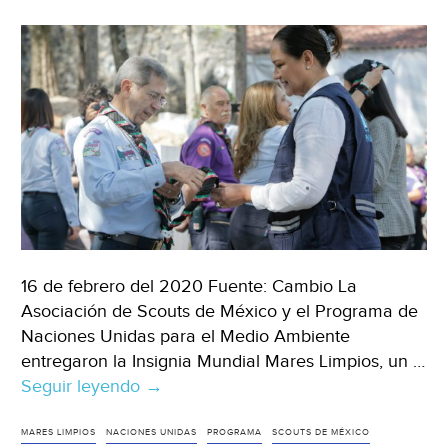
del
mar
(EcoInventos)
16 de febrero del 2020 Fuente: Cambio La
Asociación de Scouts de México y el Programa de
Naciones Unidas para el Medio Ambiente
entregaron la Insignia Mundial Mares Limpios, un …
Seguir leyendo
México:
→
Scouts
del
MARES LIMPIOS
NACIONES UNIDAS
PROGRAMA
SCOUTS DE MÉXICO