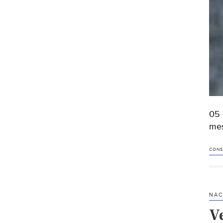
05 
mes
CONS
NAC
V