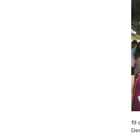
19 
Des