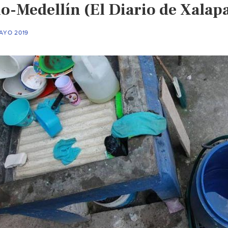
ío-Medellín (El Diario de Xalap
AYO 2019