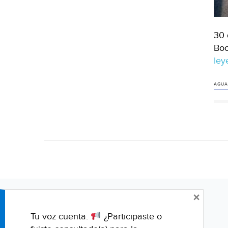
30 
Boc
le
AGUA
×
Tu voz cuenta.
¿Participaste o