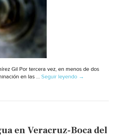
rez Gil Por tercera vez, en menos de dos
minación en las …
Seguir leyendo
Colombia:
→
Miles
de
habitantes
en
Medellín
se
gua en Veracruz-Boca del
quedaron