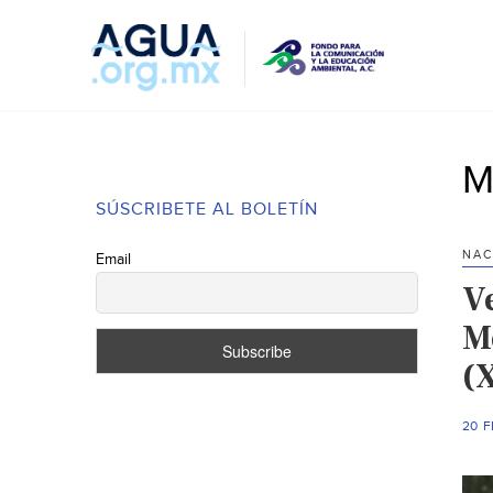
M
SÚSCRIBETE AL BOLETÍN
NAC
Email
V
M
(X
20 