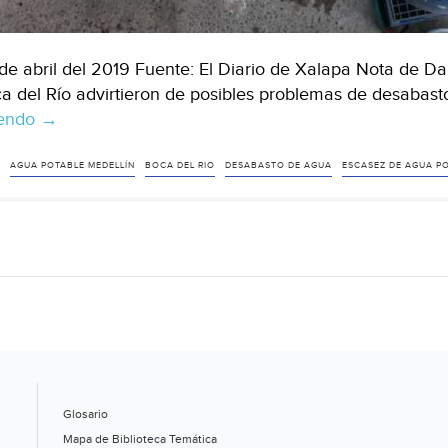
de abril del 2019 Fuente: El Diario de Xalapa Nota de D
a del Río advirtieron de posibles problemas de desabast
yendo
Veracruz:
→
posible
desabasto
AGUA POTABLE MEDELLÍN
BOCA DEL RIO
DESABASTO DE AGUA
ESCASEZ DE AGUA P
de
agua
en
Veracruz-
Boca
del
Río-
Medellín
(El
Glosario
Diario
Mapa de Biblioteca Temática
de