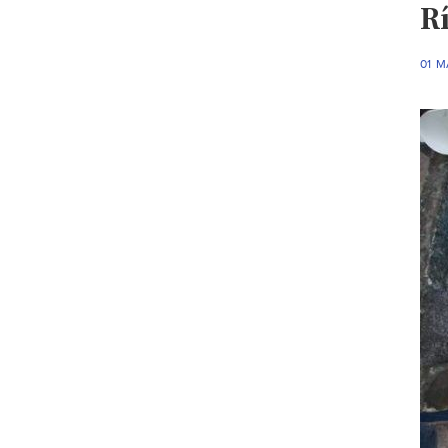
R
01 M