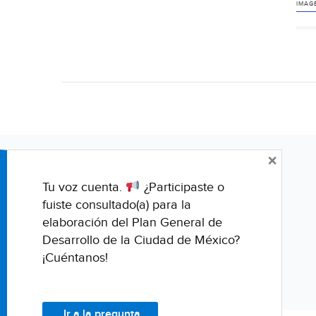
SC
IMAG
inu
de
pil
en
NA
(La
Jor
×
Tu voz cuenta.
¿Participaste o
fuiste consultado(a) para la
elaboración del Plan General de
Desarrollo de la Ciudad de México?
¡Cuéntanos!
Ir a la pregunta