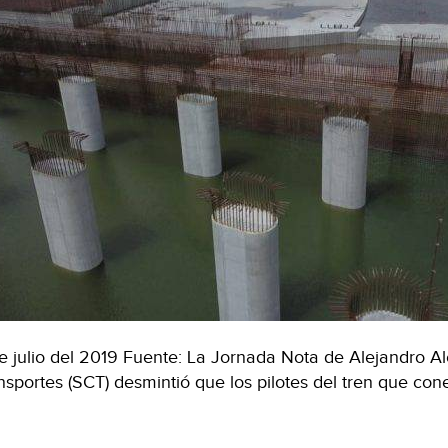
e julio del 2019 Fuente: La Jornada Nota de Alejandro A
nsportes (SCT) desmintió que los pilotes del tren que co
MX:
miente