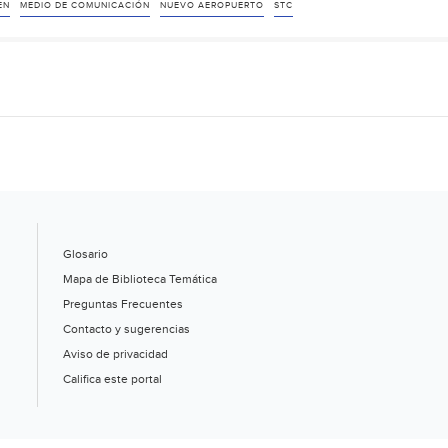
T
EN
MEDIO DE COMUNICACIÓN
NUEVO AEROPUERTO
STC
ndación
otes
IM
nada)
Glosario
Mapa de Biblioteca Temática
Preguntas Frecuentes
Contacto y sugerencias
Aviso de privacidad
Califica este portal