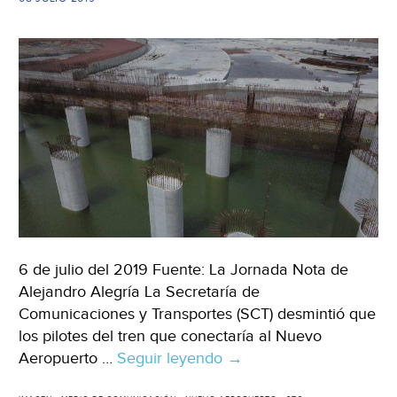
fallas
(El
Universal)
6 de julio del 2019 Fuente: La Jornada Nota de
Alejandro Alegría La Secretaría de
Comunicaciones y Transportes (SCT) desmintió que
los pilotes del tren que conectaría al Nuevo
Aeropuerto …
Seguir leyendo
CDMX:
→
Desmiente