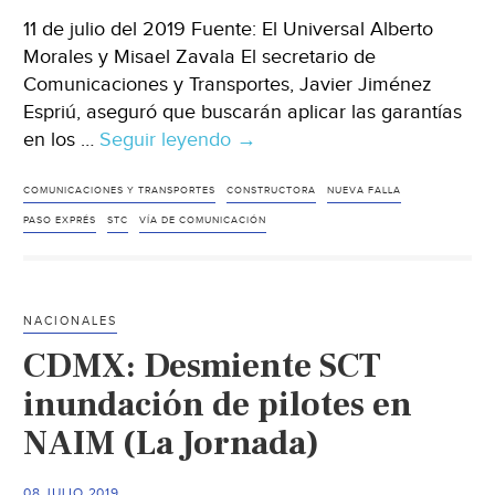
11 de julio del 2019 Fuente: El Universal Alberto
Morales y Misael Zavala El secretario de
Comunicaciones y Transportes, Javier Jiménez
Espriú, aseguró que buscarán aplicar las garantías
en los …
Seguir leyendo
CDMX:
→
Busca
STC
COMUNICACIONES Y TRANSPORTES
CONSTRUCTORA
NUEVA FALLA
que
PASO EXPRÉS
STC
VÍA DE COMUNICACIÓN
constructora
del
Paso
NACIONALES
Exprés
CDMX: Desmiente SCT
se
haga
inundación de pilotes en
cargo
NAIM (La Jornada)
de
nuevas
08 JULIO 2019