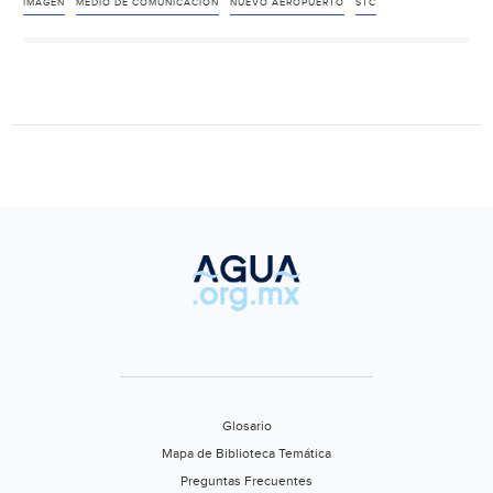
SCT
IMAGEN
MEDIO DE COMUNICACIÓN
NUEVO AEROPUERTO
STC
inundación
de
pilotes
en
NAIM
(La
Jornada)
Glosario
Mapa de Biblioteca Temática
Preguntas Frecuentes