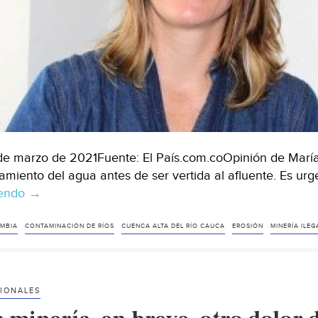
(infobae)
de marzo de 2021Fuente: El País.com.coOpinión de María
tamiento del agua antes de ser vertida al afluente. Es u
yendo
Opinión:
→
Lo
que
MBIA
CONTAMINACIÓN DE RÍOS
CUENCA ALTA DEL RÍO CAUCA
EROSIÓN
MINERÍA ILEG
el
río
Cauca
IONALES
le
pide