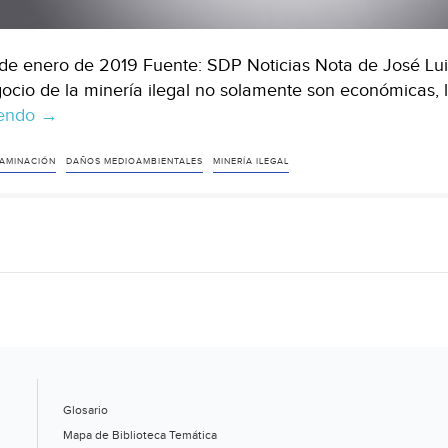
de enero de 2019 Fuente: SDP Noticias Nota de José Lu
ocio de la minería ilegal no solamente son económicas,
yendo
La
→
minería,
en
AMINACIÓN
DAÑOS MEDIOAMBIENTALES
MINERÍA ILEGAL
breve,
otro
dolor
de
cabeza
para
AMLO
(SDP
Noticias)
Glosario
Mapa de Biblioteca Temática