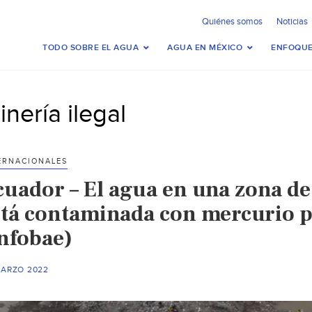
Quiénes somos
Noticias
TODO SOBRE EL AGUA
AGUA EN MÉXICO
ENFOQUE
inería ilegal
ERNACIONALES
cuador – El agua en una zona d
stá contaminada con mercurio po
infobae)
MARZO 2022