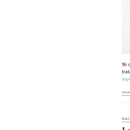
16 
tra
le
COLO
NAC