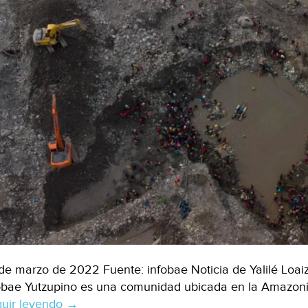
de marzo de 2022 Fuente: infobae Noticia de Yalilé Loai
obae Yutzupino es una comunidad ubicada en la Amazonía
uir leyendo
Ecuador
→