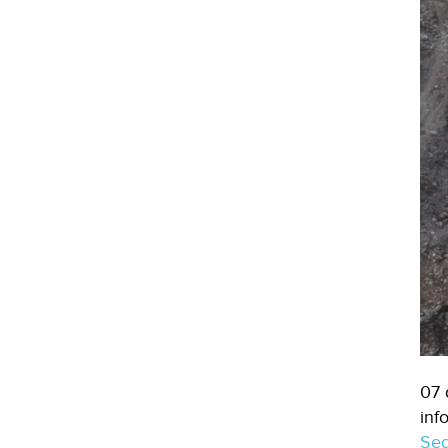
07 
inf
Seg