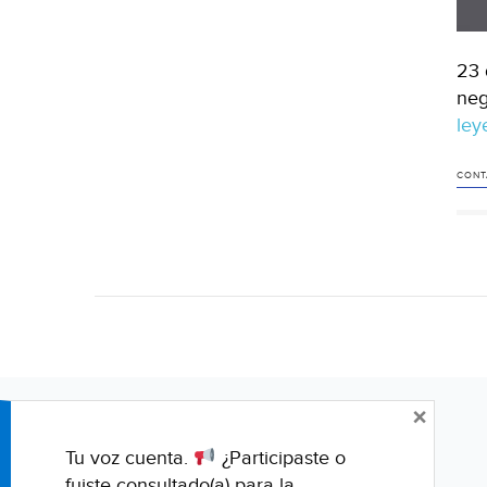
23 
neg
le
CONT
×
Tu voz cuenta.
¿Participaste o
fuiste consultado(a) para la