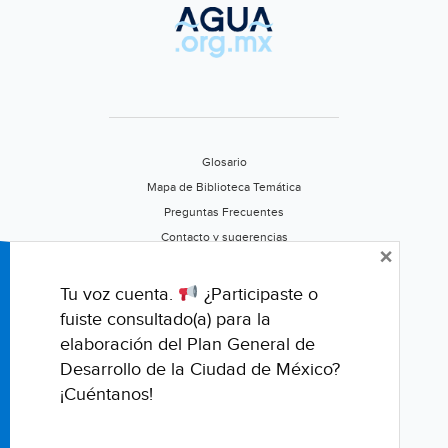
Universal)
Glosario
Mapa de Biblioteca Temática
Preguntas Frecuentes
Contacto y sugerencias
×
Aviso de privacidad
Califica este portal
Tu voz cuenta.
¿Participaste o
fuiste consultado(a) para la
elaboración del Plan General de
Desarrollo de la Ciudad de México?
¡Cuéntanos!