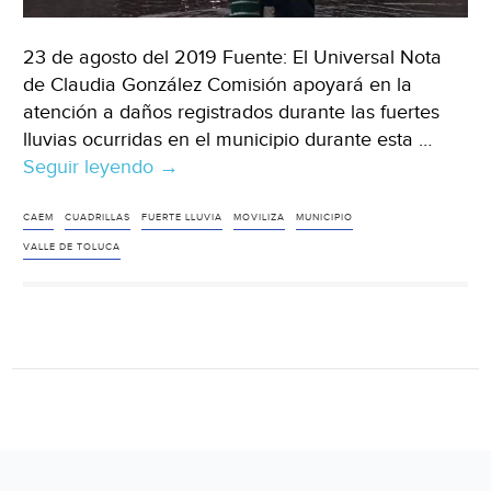
23 de agosto del 2019 Fuente: El Universal Nota
de Claudia González Comisión apoyará en la
atención a daños registrados durante las fuertes
lluvias ocurridas en el municipio durante esta …
Seguir leyendo
Metepec:
→
CAEM
moviliza
CAEM
CUADRILLAS
FUERTE LLUVIA
MOVILIZA
MUNICIPIO
cuadrillas
VALLE DE TOLUCA
ante
encharcamientos
registrados
en
Valle
de
Toluca
(El