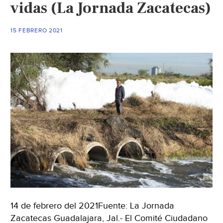
vidas (La Jornada Zacatecas)
Santiago
en
2008
15 FEBRERO 2021
(La
Jornada)
14 de febrero del 2021Fuente: La Jornada
Zacatecas Guadalajara, Jal.- El Comité Ciudadano