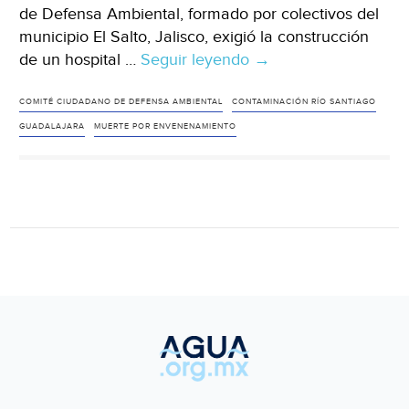
de Defensa Ambiental, formado por colectivos del
municipio El Salto, Jalisco, exigió la construcción
de un hospital …
Seguir leyendo
Guadalajara:
→
Contaminación
del
COMITÉ CIUDADANO DE DEFENSA AMBIENTAL
CONTAMINACIÓN RÍO SANTIAGO
río
GUADALAJARA
MUERTE POR ENVENENAMIENTO
Santiago
cobra
miles
de
vidas
(La
Jornada
Zacatecas)