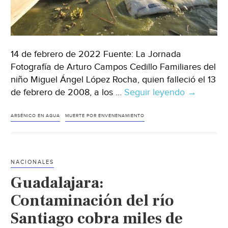
14 de febrero de 2022 Fuente: La Jornada
Fotografía de Arturo Campos Cedillo Familiares del
niño Miguel Ángel López Rocha, quien falleció el 13
de febrero de 2008, a los …
Seguir leyendo
Guadalaja
→
Sin
indemniza
ARSÉNICO EN AGUA
MUERTE POR ENVENENAMIENTO
los
padres
del
NACIONALES
niño
Guadalajara:
envenena
en
Contaminación del río
el
Santiago cobra miles de
río